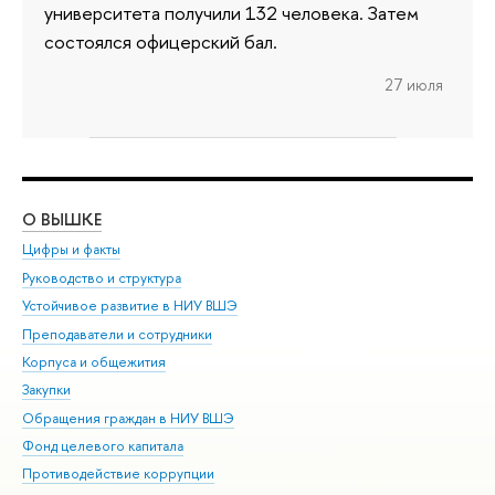
университета получили 132 человека. Затем
состоялся офицерский бал.
27 июля
О ВЫШКЕ
ОБ
Цифры и факты
Ли
Руководство и структура
Дов
Устойчивое развитие в НИУ ВШЭ
Ол
Преподаватели и сотрудники
При
Корпуса и общежития
Вы
Закупки
При
Обращения граждан в НИУ ВШЭ
Ас
Фонд целевого капитала
До
Противодействие коррупции
Цен