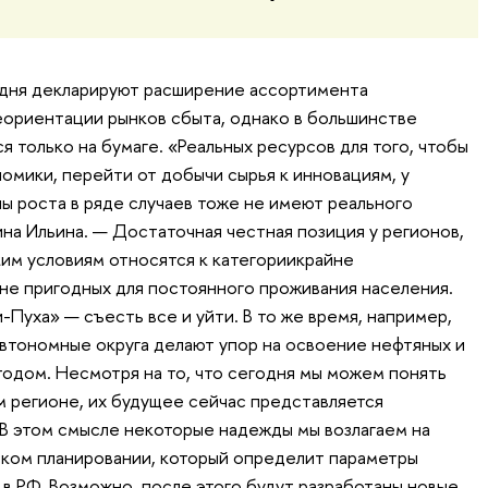
одня декларируют расширение ассортимента
ориентации рынков сбыта, однако в большинстве
ся только на бумаге. «Реальных ресурсов для того, чтобы
омики, перейти от добычи сырья к инновациям, у
пы роста в ряде случаев тоже не имеют реального
на Ильина. — Достаточная честная позиция у регионов,
им условиям относятся к категориикрайне
не пригодных для постоянного проживания населения.
Пуха» — съесть все и уйти. В то же время, например,
втономные округа делают упор на освоение нефтяных и
тодом. Несмотря на то, что сегодня мы можем понять
 регионе, их будущее сейчас представляется
В этом смысле некоторые надежды мы возлагаем на
ском планировании, который определит параметры
 в РФ. Возможно, после этого будут разработаны новые