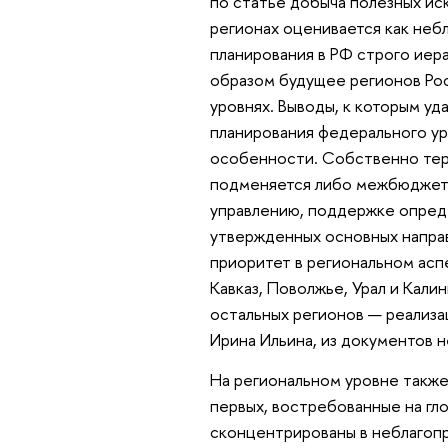
по статье добыча полезных ис
регионах оценивается как небл
планирования в РФ строго иер
образом будущее регионов Ро
уровнях. Выводы, к которым у
планирования федерального ур
особенности. Собственно тер
подменяется либо межбюджетн
управлению, поддержке опреде
утвержденных основных напра
приоритет в региональном асп
Кавказ, Поволжье, Урал и Кали
остальных регионов — реализац
Ирина Ильина, из документов н
На региональном уровне также
первых, востребованные на гл
сконцентрированы в неблагопр