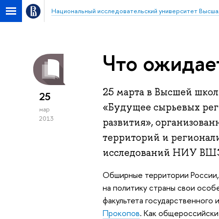
Национальный исследовательский университет Высша
Что ожидае
25 марта в Высшей шко
25
«Будущее сырьевых рег
мар
2013
развития», организова
территорий и регионал
исследований НИУ ВШ
Обширные территории России, 
на политику страны свои особ
факультета государственного
Прокопов
. Как общероссийски