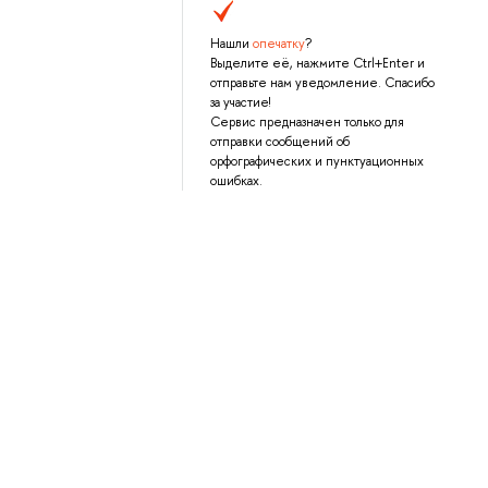
Нашли
опечатку
?
Выделите её, нажмите Ctrl+Enter и
отправьте нам уведомление. Спасибо
за участие!
Сервис предназначен только для
отправки сообщений об
орфографических и пунктуационных
ошибках.