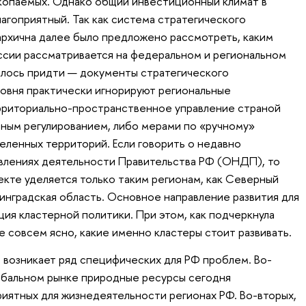
копаемых. Однако общий инвестиционный климат в
агоприятный. Так как система стратегического
архична далее было предложено рассмотреть, каким
ссии рассматривается на федеральном и региональном
далось придти — документы стратегического
овня практически игнорируют региональные
риториально-пространственное управление страной
ым регулированием, либо мерами по «ручному»
ленных территорий. Если говорить о недавно
влениях деятельности Правительства РФ (ОНДП), то
екте уделяется только таким регионам, как Северный
нинградская область. Основное направление развития для
ия кластерной политики. При этом, как подчеркнула
е совсем ясно, какие именно кластеры стоит развивать.
 возникает ряд специфических для РФ проблем. Во-
обальном рынке природные ресурсы сегодня
иятных для жизнедеятельности регионах РФ. Во-вторых,