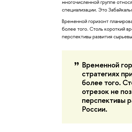
многочисленной группе относ
специализации. Это Забайкальс
Временной горизонт планирова
более того. Столь короткий в
перспективы развития сырьевы
Временной гор
стратегиях пр
более того. С
отрезок не по
перспективы р
России.