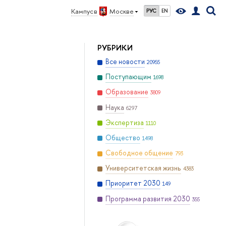
Кампус в
Москве
РУС
EN
РУБРИКИ
Все новости
20955
Поступающим
1698
Образование
3809
Наука
6297
Экспертиза
1110
Общество
1498
Свободное общение
793
Университетская жизнь
4383
Приоритет 2030
149
Программа развития 2030
355