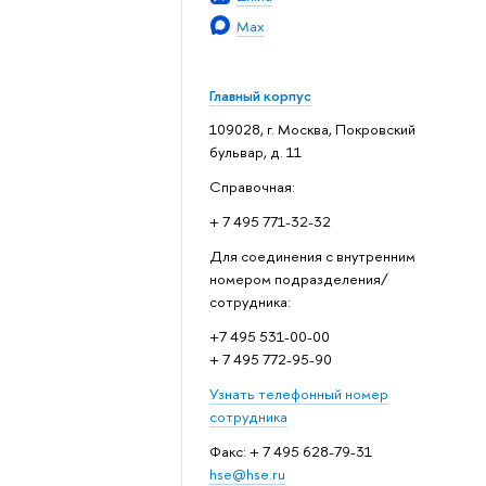
Max
Главный корпус
109028, г. Москва, Покровский
бульвар, д. 11
Справочная:
+ 7 495 771-32-32
Для соединения с внутренним
номером подразделения/
сотрудника:
+7 495 531-00-00
+ 7 495 772-95-90
Узнать телефонный номер
сотрудника
Факс: + 7 495 628-79-31
hse@hse.ru