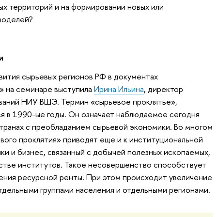
ых территорий и на формировании новых или
моделей?
и
вития сырьевых регионов РФ в документах
» на семинаре выступила
Ирина Ильина
, директор
ваний НИУ ВШЭ. Термин «сырьевое проклятье»,
ся в 1990-ые годы. Он означает наблюдаемое сегодня
странах с преобладанием сырьевой экономики. Во многом
вого проклятия» приводят еще и к институциональной
ки и бизнес, связанный с добычей полезных ископаемых,
стве институтов. Такое несовершенство способствует
ения ресурсной ренты. При этом происходит увеличение
дельными группами населения и отдельными регионами.