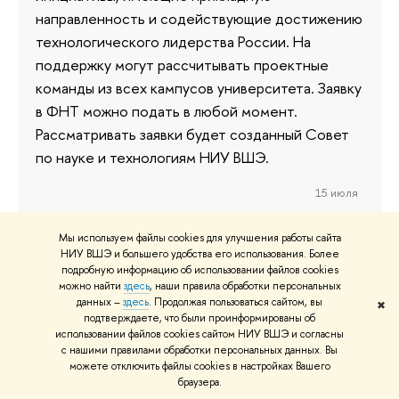
направленность и содействующие достижению
технологического лидерства России. На
поддержку могут рассчитывать проектные
команды из всех кампусов университета. Заявку
в ФНТ можно подать в любой момент.
Рассматривать заявки будет созданный Совет
по науке и технологиям НИУ ВШЭ.
15 июля
Мы используем файлы cookies для улучшения работы сайта
НИУ ВШЭ и большего удобства его использования. Более
подробную информацию об использовании файлов cookies
Нейросеть НИУ ВШЭ iFORA.LLM
можно найти
здесь
, наши правила обработки персональных
включена в Реестр российского
данных –
здесь
. Продолжая пользоваться сайтом, вы
✖
подтверждаете, что были проинформированы об
программного обеспечения
использовании файлов cookies сайтом НИУ ВШЭ и согласны
с нашими правилами обработки персональных данных. Вы
Адаптированная большая языковая модель для
можете отключить файлы cookies в настройках Вашего
браузера.
сферы науки, технологий и инноваций (далее —