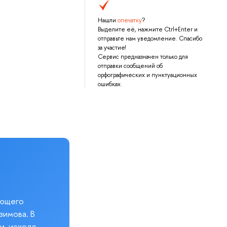
Нашли
опечатку
?
Выделите её, нажмите Ctrl+Enter и
отправьте нам уведомление. Спасибо
за участие!
Сервис предназначен только для
отправки сообщений об
орфографических и пунктуационных
ошибках.
еющего
зимова. В
и, исходя