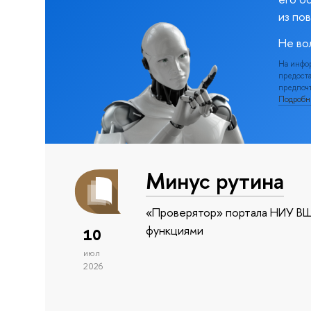
из по
Не во
На инфо
предоста
предпочт
Подроб
Минус рутина
«Проверятор» портала НИУ ВШ
функциями
10
июл
2026