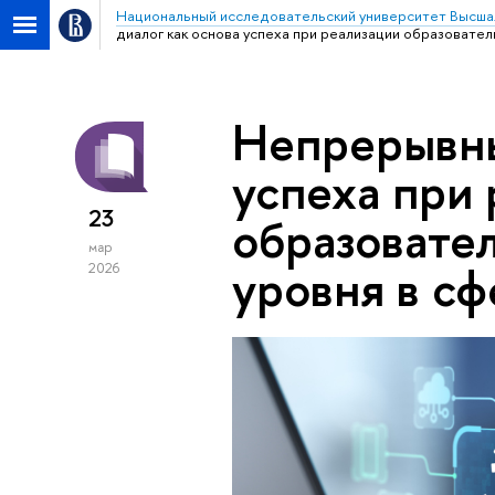
Национальный исследовательский университет Высша
диалог как основа успеха при реализации образовате
Непрерывны
успеха при
23
образовате
мар
уровня в с
2026