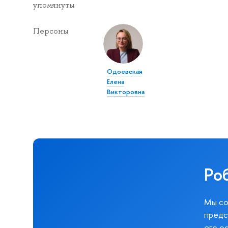
упомянуты
Персоны
Одоевская
Елена
Викторовна
Ро
Мы со
предс
его о