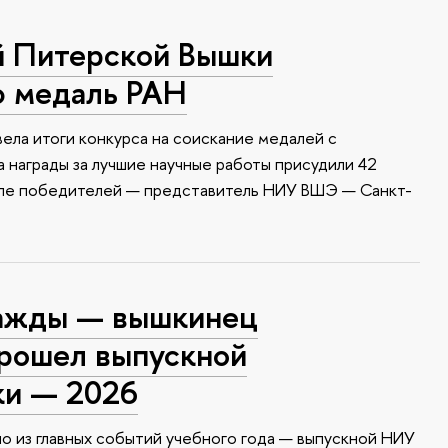
й Питерской Вышки
ю медаль РАН
ела итоги конкурса на соискание медалей с
 награды за лучшие научные работы присудили 42
сле победителей — представитель НИУ ВШЭ — Санкт-
ажды — вышкинец
прошел выпускной
ки — 2026
о из главных событий учебного года — выпускной НИУ