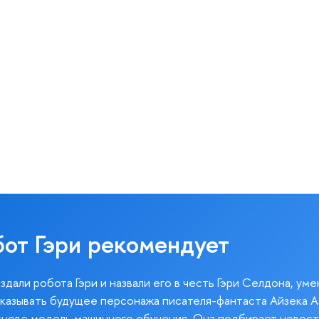
бот Гэри рекомендует
здали робота Гэри и назвали его в честь Гэри Селдона, ум
казывать будущее персонажа писателя-фантаста Айзека А
снове модель машинного обучения. Она подбирает новост