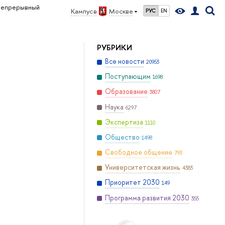
епрерывный
Кампус в
Москве
РУС
EN
РУБРИКИ
Все новости
20953
Поступающим
1698
Образование
3807
Наука
6297
Экспертиза
1110
Общество
1498
Свободное общение
793
Университетская жизнь
4383
Приоритет 2030
149
Программа развития 2030
355