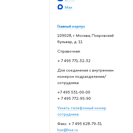
Max
Главный корпус
109028, г. Москва, Покровский
бульвар, д. 11
Справочная:
+ 7 495 771-32-32
Для соединения с внутренним
номером подразделения/
сотрудника:
+7 495 531-00-00
+ 7 495 772-95-90
Узнать телефонный номер
сотрудника
Факс: + 7 495 628-79-31
hse@hse.ru