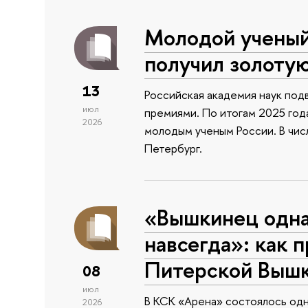
Молодой учены
получил золоту
13
Российская академия наук подв
июл
премиями. По итогам 2025 года
2026
молодым ученым России. В чи
Петербург.
«Вышкинец одн
навсегда»: как 
Питерской Выш
08
июл
В КСК «Арена» состоялось одн
2026