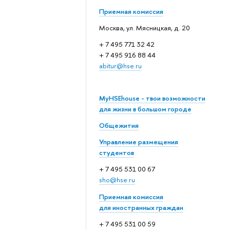
Приемная комиссия
Москва, ул. Мясницкая, д. 20
+ 7 495 771 32 42
+ 7 495 916 88 44
abitur@hse.ru
MyHSEhouse - твои возможности
для жизни в большом городе
Общежития
Управление размещения
студентов
+ 7 495 531 00 67
sho@hse.ru
Приемная комиссия
для иностранных граждан
+ 7 495 531 00 59