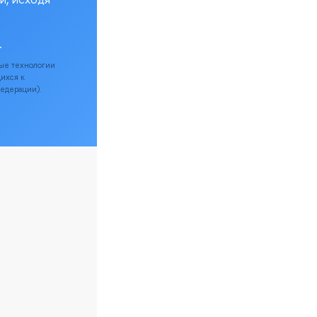
.
ые технологии
щихся к
Федерации).