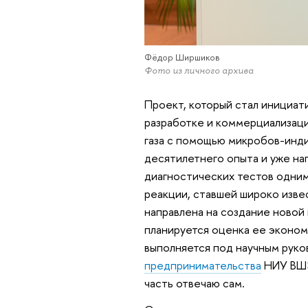
Фёдор Ширшиков
Фото из личного архива
Проект, который стал инициат
разработке и коммерциализаци
газа с помощью микробов-инди
десятилетнего опыта и уже на
диагностических тестов одни
реакции, ставшей широко изве
направлена на создание новой
планируется оценка ее эконом
выполняется под научным рук
предпринимательства
НИУ ВШЭ
часть отвечаю сам.