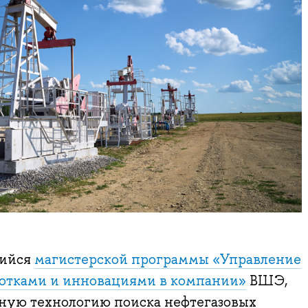
щийся
магистерской программы «Управление
ботками и инновациями в компании»
ВШЭ,
ую технологию поиска нефтегазовых