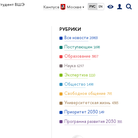
тудент ВШЭ
Кампус в
Москве
РУС
EN
РУБРИКИ
Все новости
20953
Поступающим
1698
Образование
3807
Наука
6297
Экспертиза
1110
Общество
1498
Свободное общение
793
Университетская жизнь
4383
Приоритет 2030
149
Программа развития 2030
355