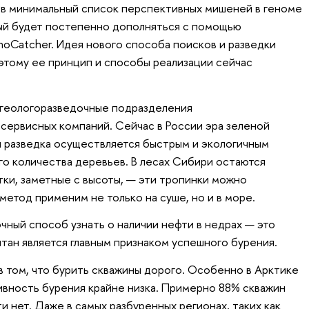
ов минимальный список перспективных мишеней в геноме
ый будет постепенно дополняться с помощью
oCatcher. Идея нового способа поисков и разведки
этому ее принцип и способы реализации сейчас
 геологоразведочные подразделения
ервисных компаний. Сейчас в России эра зеленой
я разведка осуществляется быстрым и экологичным
о количества деревьев. В лесах Сибири остаются
тки, заметные с высоты, — эти тропинки можно
етод применим не только на суше, но и в море.
чный способ узнать о наличии нефти в недрах — это
тан является главным признаком успешного бурения.
в том, что бурить скважины дорого. Особенно в Арктике
ивность бурения крайне низка. Примерно 88% скважин
ти нет. Даже в самых разбуренных регионах, таких как