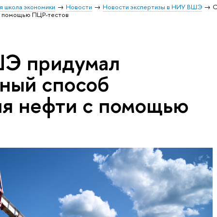
я школа экономики
Новости
Новости экспертизы в НИУ ВШЭ
С
с помощью ПЦР-тестов
ШЭ придумал
ный способ
я нефти с помощью