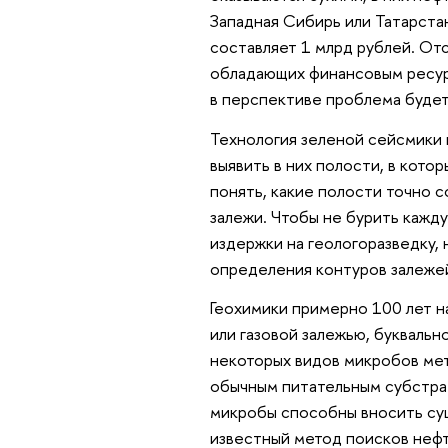
Западная Сибирь или Татарста
составляет 1 млрд рублей. От
обладающих финансовым ресур
в перспективе проблема будет
Технология зеленой сейсмики 
выявить в них полости, в котор
понять, какие полости точно 
залежи. Чтобы не бурить кажд
издержки на геологоразведку
определения контуров залежей
Геохимики примерно 100 лет н
или газовой залежью, букваль
некоторых видов микробов мета
обычным питательным субстрат
микробы способны вносить су
известный метод поисков нефт