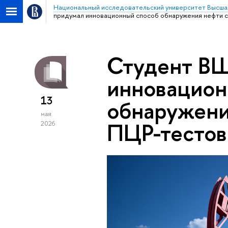
Национальный исследовательский университет Высша
придумал инновационный способ обнаружения нефти 
Студент В
инновацион
13
обнаружени
мая
ПЦР-тестов
2026