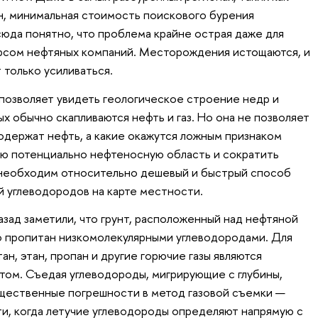
н, минимальная стоимость поискового бурения
сюда понятно, что проблема крайне острая даже для
сом нефтяных компаний. Месторождения истощаются, и
 только усиливаться.
позволяет увидеть геологическое строение недр и
ых обычно скапливаются нефть и газ. Но она не позволяет
содержат нефть, а какие окажутся ложным признаком
ую потенциально нефтеносную область и сократить
, необходим относительно дешевый и быстрый способ
 углеводородов на карте местности.
азад заметили, что грунт, расположенный над нефтяной
но пропитан низкомолекулярными углеводородами. Для
н, этан, пропан и другие горючие газы являются
ом. Съедая углеводороды, мигрирующие с глубины,
щественные погрешности в метод газовой съемки —
и, когда летучие углеводороды определяют напрямую с