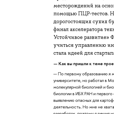
месторождений на осно
помощью ПЦР-тестов. Н
дорогостоящих сухих бу
финал акселератора тех
Устойчивое развитие» 
учиться управлению ин
стала идеей для стартапа
— Как вы пришли к теме прое
— По первому образованию я м
университете, но работал в М
молекулярной биологией и би
биологии в ИБХ РАН и первого
выявлению опасных для картоф
деятельность. Но мне не хват
разработок, поэтому я решил 