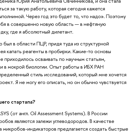
демика Юрия Анатольевича Овчинникова, и она стала
ься за такую работу, которая сегодня кажется
полнимой. Через год это будет то, что надо». Поэтому
бя в совершенно новую область — в нефтяную
дку, где я абсолютный дилетант.
о был в области ПЦР, придя туда из структурной
ея капать реагенты в пробирки. Какие-то основы
ое приходилось осваивать по научным статьям,
и в мокрой биологии. Опыт работы в ИБХ РАН
определенный стиль исследований, который мне хочется
оект. Я не могу его описать, но он обычно чувствуется
шего стартапа?
YS (от англ. Oil Assessment Systems). В России
робов являются залежи углеводородов. В качестве
а микробов-индикаторов предлагается создать быстрые