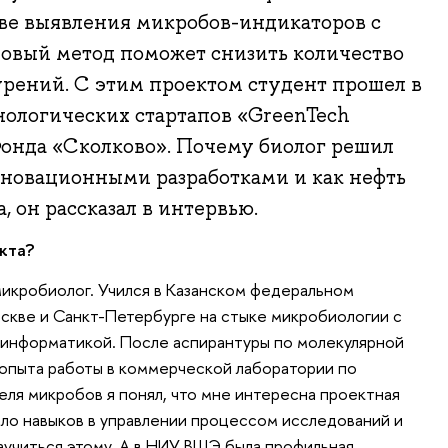
ве выявления микробов-индикаторов с
овый метод поможет снизить количество
рений. С этим проектом студент прошел в
нологических стартапов «GreenTech
Фонда «Сколково». Почему биолог решил
новационными разработками и как нефть
, он рассказал в интервью.
кта?
икробиолог. Учился в Казанском федеральном
оскве и Санкт-Петербурге на стыке микробиологии с
оинформатикой. После аспирантуры по молекулярной
 опыта работы в коммерческой лаборатории по
еля микробов я понял, что мне интересна проектная
ало навыков в управлении процессом исследований и
научиться этому. А в НИУ ВШЭ была профильная