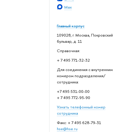
Max
Главный корпус
109028, г. Москва, Покровский
бульвар, д. 11
Справочная:
+ 7 495 771-32-32
Для соединения с внутренним
номером подразделения/
сотрудника:
+7 495 531-00-00
+ 7 495 772-95-90
Узнать телефонный номер
сотрудника
Факс: + 7 495 628-79-31
hse@hse.ru