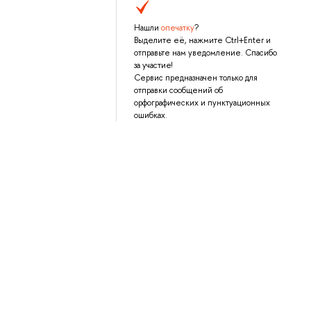
Нашли
опечатку
?
Выделите её, нажмите Ctrl+Enter и
отправьте нам уведомление. Спасибо
за участие!
Сервис предназначен только для
отправки сообщений об
орфографических и пунктуационных
ошибках.