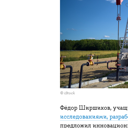
© iStock
Фёдор Ширшиков, уча
исследованиями, разра
предложил инновационн