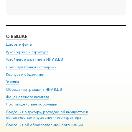
О ВЫШКЕ
ОБ
Цифры и факты
Ли
Руководство и структура
Дов
Устойчивое развитие в НИУ ВШЭ
Ол
Преподаватели и сотрудники
При
Корпуса и общежития
Вы
Закупки
При
Обращения граждан в НИУ ВШЭ
Ас
Фонд целевого капитала
До
Противодействие коррупции
Цен
Сведения о доходах, расходах, об имуществе и
Би
обязательствах имущественного характера
Об
Сведения об образовательной организации
Обр