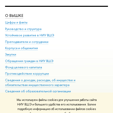
О ВЫШКЕ
ОБ
Цифры и факты
Ли
Руководство и структура
Дов
Устойчивое развитие в НИУ ВШЭ
Ол
Преподаватели и сотрудники
При
Корпуса и общежития
Вы
Закупки
При
Обращения граждан в НИУ ВШЭ
Ас
Фонд целевого капитала
До
Противодействие коррупции
Цен
Сведения о доходах, расходах, об имуществе и
Би
обязательствах имущественного характера
Об
Сведения об образовательной организации
Обр
Людям с ограниченными возможностями здоровья
Мы используем файлы cookies для улучшения работы сайта
Единая платежная страница
НИУ ВШЭ и большего удобства его использования. Более
подробную информацию об использовании файлов cookies
Работа в Вышке