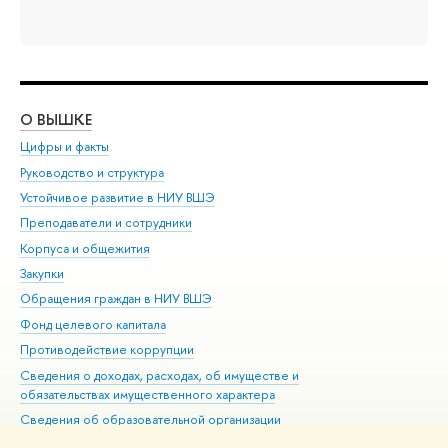
О ВЫШКЕ
ОБ
Цифры и факты
Ли
Руководство и структура
Дов
Устойчивое развитие в НИУ ВШЭ
Ол
Преподаватели и сотрудники
При
Корпуса и общежития
Вы
Закупки
При
Обращения граждан в НИУ ВШЭ
Ас
Фонд целевого капитала
До
Противодействие коррупции
Цен
Сведения о доходах, расходах, об имуществе и
Би
обязательствах имущественного характера
Об
Сведения об образовательной организации
Обр
Людям с ограниченными возможностями здоровья