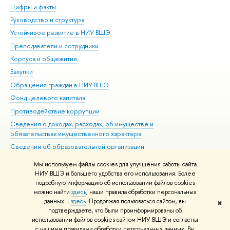
Цифры и факты
Ли
Руководство и структура
Дов
Устойчивое развитие в НИУ ВШЭ
Ол
Преподаватели и сотрудники
При
Корпуса и общежития
Вы
Закупки
При
Обращения граждан в НИУ ВШЭ
Ас
Фонд целевого капитала
До
Противодействие коррупции
Цен
Сведения о доходах, расходах, об имуществе и
Би
обязательствах имущественного характера
Об
Сведения об образовательной организации
Обр
Людям с ограниченными возможностями здоровья
Мы используем файлы cookies для улучшения работы сайта
Единая платежная страница
НИУ ВШЭ и большего удобства его использования. Более
подробную информацию об использовании файлов cookies
Работа в Вышке
можно найти
здесь
, наши правила обработки персональных
данных –
здесь
. Продолжая пользоваться сайтом, вы
✖
Редактору
подтверждаете, что были проинформированы об
© НИУ ВШЭ 1993–2026
Адреса и контакты
Условия использования
использовании файлов cookies сайтом НИУ ВШЭ и согласны
с нашими правилами обработки персональных данных. Вы
материалов
Политика конфиденциальности
Карта сайта