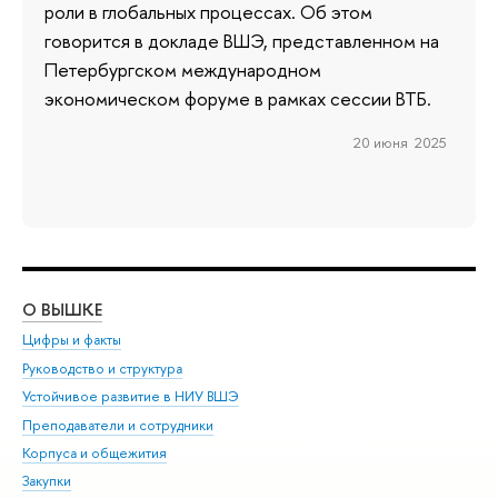
роли в глобальных процессах. Об этом
говорится в докладе ВШЭ, представленном на
Петербургском международном
экономическом форуме в рамках сессии ВТБ.
20 июня 2025
О ВЫШКЕ
ОБ
Цифры и факты
Ли
Руководство и структура
Дов
Устойчивое развитие в НИУ ВШЭ
Ол
Преподаватели и сотрудники
При
Корпуса и общежития
Вы
Закупки
При