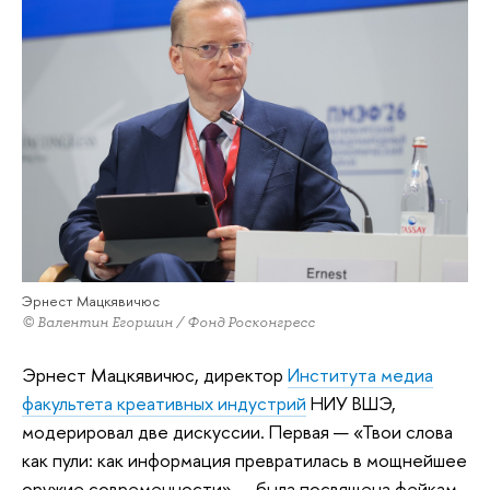
Эрнест Мацкявичюс
© Валентин Егоршин / Фонд Росконгресс
Эрнест Мацкявичюс, директор
Института медиа
факультета креативных индустрий
НИУ ВШЭ,
модерировал две дискуссии. Первая — «Твои слова
как пули: как информация превратилась в мощнейшее
оружие современности» — была посвящена фейкам