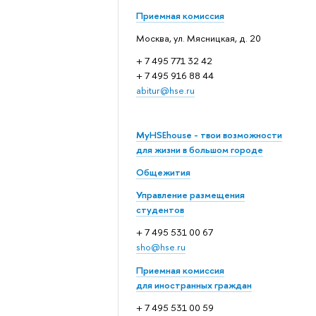
Приемная комиссия
Москва, ул. Мясницкая, д. 20
+ 7 495 771 32 42
+ 7 495 916 88 44
abitur@hse.ru
MyHSEhouse - твои возможности
для жизни в большом городе
Общежития
Управление размещения
студентов
+ 7 495 531 00 67
sho@hse.ru
Приемная комиссия
для иностранных граждан
+ 7 495 531 00 59