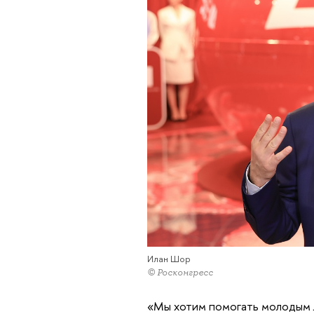
Илан Шор
© Росконгресс
«Мы хотим помогать молодым 