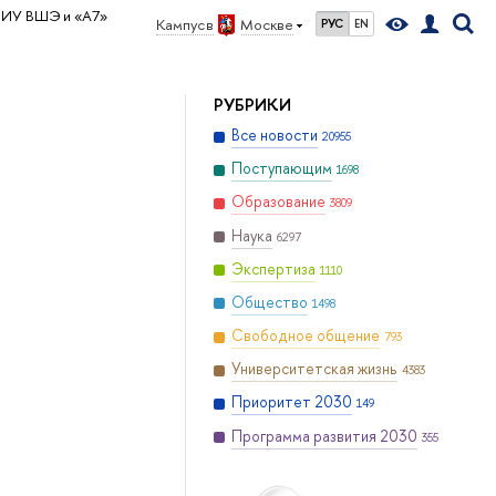
ИУ ВШЭ и «А7»
Кампус в
Москве
РУС
EN
РУБРИКИ
Все новости
20955
Поступающим
1698
Образование
3809
Наука
6297
Экспертиза
1110
Общество
1498
Свободное общение
793
Университетская жизнь
4383
Приоритет 2030
149
Программа развития 2030
355