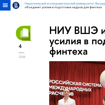
Национальный исследовательский университет Высша
объединят усилия в подготовке кадров для финтеха
НИУ ВШЭ и
усилия в по
4
финтеха
июн
2026