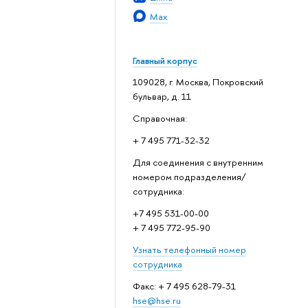
Max
Главный корпус
109028, г. Москва, Покровский
бульвар, д. 11
Справочная:
+ 7 495 771-32-32
Для соединения с внутренним
номером подразделения/
сотрудника:
+7 495 531-00-00
+ 7 495 772-95-90
Узнать телефонный номер
сотрудника
Факс: + 7 495 628-79-31
hse@hse.ru