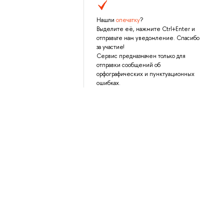
Нашли
опечатку
?
Выделите её, нажмите Ctrl+Enter и
отправьте нам уведомление. Спасибо
за участие!
Сервис предназначен только для
отправки сообщений об
орфографических и пунктуационных
ошибках.