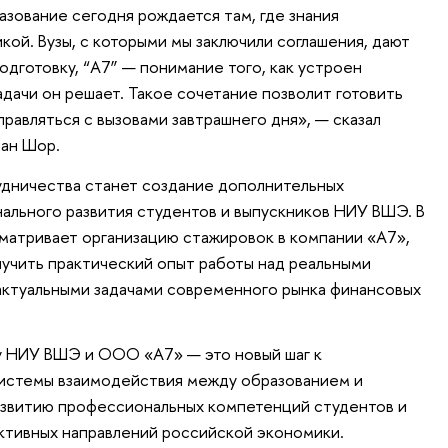
азование сегодня рождается там, где знания
кой. Вузы, с которыми мы заключили соглашения, дают
дготовку, “A7” — понимание того, как устроен
адачи он решает. Такое сочетание позволит готовить
равляться с вызовами завтрашнего дня», — сказал
лан Шор.
удничества станет создание дополнительных
льного развития студентов и выпускников НИУ ВШЭ. В
матривает организацию стажировок в компании «А7»,
учить практический опыт работы над реальными
актуальными задачами современного рынка финансовых
 НИУ ВШЭ и ООО «А7» — это новый шаг к
истемы взаимодействия между образованием и
звитию профессиональных компетенций студентов и
ктивных направлений российской экономики.