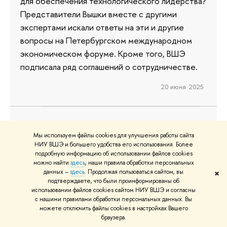
для обеспечения технологического лидерства?
Представители Вышки вместе с другими
экспертами искали ответы на эти и другие
вопросы на Петербургском международном
экономическом форуме. Кроме того, ВШЭ
подписала ряд соглашений о сотрудничестве.
20 июня 2025
НИУ ВШЭ, Минобрнауки и
Мы используем файлы cookies для улучшения работы сайта
НИУ ВШЭ и большего удобства его использования. Более
«Иннопрактика» объединили
подробную информацию об использовании файлов cookies
усилия для формирования
можно найти
здесь
, наши правила обработки персональных
данных –
здесь
. Продолжая пользоваться сайтом, вы
✖
системы социально-
подтверждаете, что были проинформированы об
психологического благополучия
использовании файлов cookies сайтом НИУ ВШЭ и согласны
с нашими правилами обработки персональных данных. Вы
российских студентов
можете отключить файлы cookies в настройках Вашего
браузера.
20 июня в Санкт-Петербурге состоялось