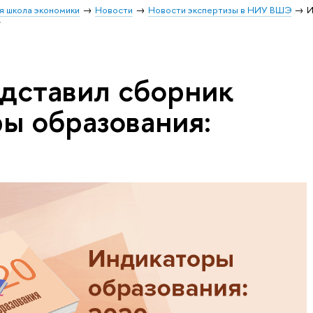
я школа экономики
Новости
Новости экспертизы в НИУ ВШЭ
»
дставил сборник
ы образования: