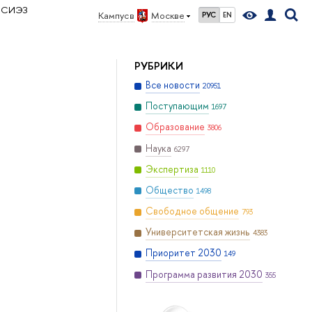
ИСИЭЗ
Кампус в
Москве
РУС
EN
РУБРИКИ
Все новости
20951
Поступающим
1697
Образование
3806
Наука
6297
Экспертиза
1110
Общество
1498
Свободное общение
793
Университетская жизнь
4383
Приоритет 2030
149
Программа развития 2030
355