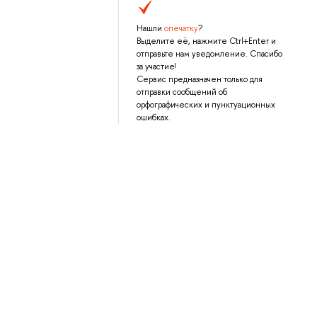
Нашли
опечатку
?
Выделите её, нажмите Ctrl+Enter и
отправьте нам уведомление. Спасибо
за участие!
Сервис предназначен только для
отправки сообщений об
орфографических и пунктуационных
ошибках.