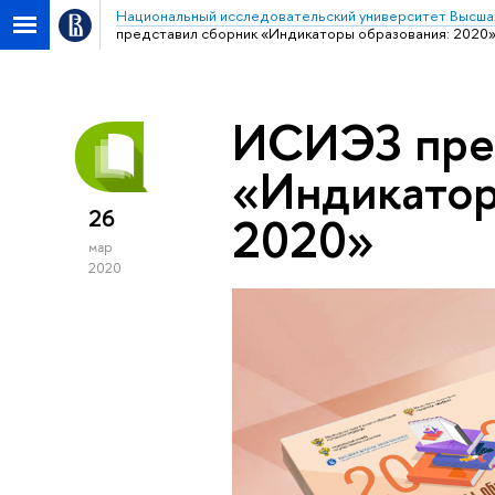
Национальный исследовательский университет Высша
представил сборник «Индикаторы образования: 2020
ИСИЭЗ пре
«Индикатор
26
2020»
мар
2020