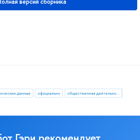
олная версия сборника
тические данные
официально
общественная деятельность
бот Гэри рекомендует