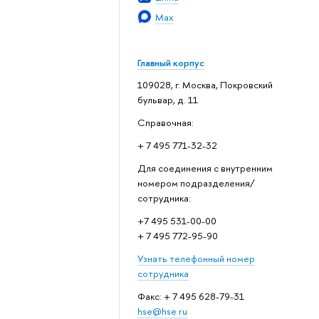
Max
Главный корпус
109028, г. Москва, Покровский
бульвар, д. 11
Справочная:
+ 7 495 771-32-32
Для соединения с внутренним
номером подразделения/
сотрудника:
+7 495 531-00-00
+ 7 495 772-95-90
Узнать телефонный номер
сотрудника
Факс: + 7 495 628-79-31
hse@hse.ru