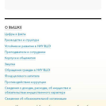
О ВЫШКЕ
ОБ
Цифры и факты
Ли
Руководство и структура
Дов
Устойчивое развитие в НИУ ВШЭ
Ол
Преподаватели и сотрудники
При
Корпуса и общежития
Вы
Закупки
При
Обращения граждан в НИУ ВШЭ
Ас
Фонд целевого капитала
До
Противодействие коррупции
Цен
Сведения о доходах, расходах, об имуществе и
Би
обязательствах имущественного характера
Об
Сведения об образовательной организации
Обр
Людям с ограниченными возможностями здоровья