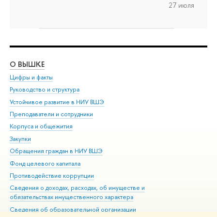
27 июля
О ВЫШКЕ
ОБ
Цифры и факты
Ли
Руководство и структура
Дов
Устойчивое развитие в НИУ ВШЭ
Ол
Преподаватели и сотрудники
При
Корпуса и общежития
Вы
Закупки
При
Обращения граждан в НИУ ВШЭ
Ас
Фонд целевого капитала
До
Противодействие коррупции
Цен
Сведения о доходах, расходах, об имуществе и
Би
обязательствах имущественного характера
Об
Сведения об образовательной организации
Обр