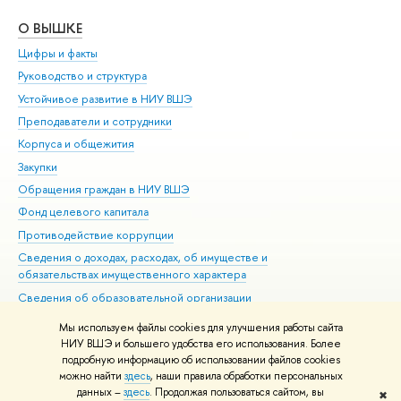
О ВЫШКЕ
ОБ
Цифры и факты
Ли
Руководство и структура
Дов
Устойчивое развитие в НИУ ВШЭ
Ол
Преподаватели и сотрудники
При
Корпуса и общежития
Вы
Закупки
При
Обращения граждан в НИУ ВШЭ
Ас
Фонд целевого капитала
До
Противодействие коррупции
Цен
Сведения о доходах, расходах, об имуществе и
Би
обязательствах имущественного характера
Об
Сведения об образовательной организации
Обр
Людям с ограниченными возможностями здоровья
Мы используем файлы cookies для улучшения работы сайта
Единая платежная страница
НИУ ВШЭ и большего удобства его использования. Более
подробную информацию об использовании файлов cookies
Работа в Вышке
можно найти
здесь
, наши правила обработки персональных
данных –
здесь
. Продолжая пользоваться сайтом, вы
✖