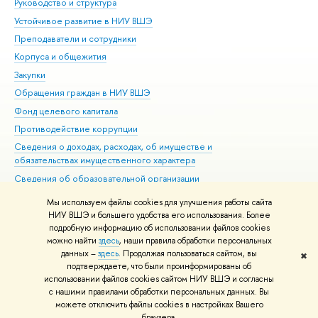
Руководство и структура
Дов
Устойчивое развитие в НИУ ВШЭ
Ол
Преподаватели и сотрудники
При
Корпуса и общежития
Вы
Закупки
При
Обращения граждан в НИУ ВШЭ
Ас
Фонд целевого капитала
До
Противодействие коррупции
Цен
Сведения о доходах, расходах, об имуществе и
Би
обязательствах имущественного характера
Об
Сведения об образовательной организации
Обр
Людям с ограниченными возможностями здоровья
Мы используем файлы cookies для улучшения работы сайта
Единая платежная страница
НИУ ВШЭ и большего удобства его использования. Более
подробную информацию об использовании файлов cookies
Работа в Вышке
можно найти
здесь
, наши правила обработки персональных
данных –
здесь
. Продолжая пользоваться сайтом, вы
✖
Редактору
подтверждаете, что были проинформированы об
© НИУ ВШЭ 1993–2026
Адреса и контакты
Условия использования
использовании файлов cookies сайтом НИУ ВШЭ и согласны
с нашими правилами обработки персональных данных. Вы
материалов
Политика конфиденциальности
Карта сайта
можете отключить файлы cookies в настройках Вашего
Шрифты HSE Sans и HSE Slab разработаны в
Школе дизайна НИУ ВШЭ
браузера.