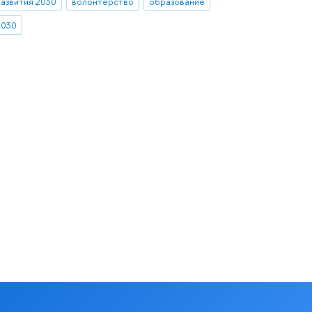
азвития 2030
волонтерство
образование
2030