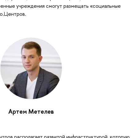
венные учреждения смогут размещать «социальные
ро.Центров.
Артем Метелев
тров располагает развитой инфраструктурой, которую