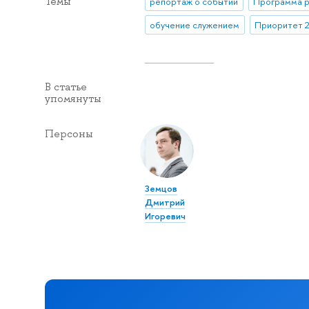
Темы
репортаж о событии
Программа р
обучение служением
Приоритет 
В статье
упомянуты
Персоны
Земцов
Дмитрий
Игоревич