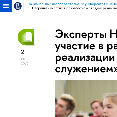
Национальный исследовательский университет Высша
ВШЭ приняли участие в разработке методики реализа
Эксперты 
участие в р
2
реализации
авг
служением»
2023