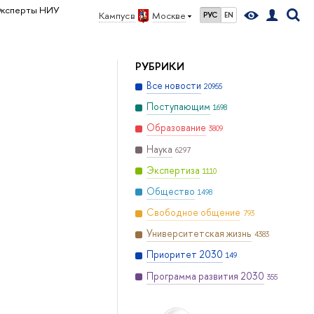
ксперты НИУ
Кампус в
Москве
РУС
EN
РУБРИКИ
Все новости
20955
Поступающим
1698
Образование
3809
Наука
6297
Экспертиза
1110
Общество
1498
Свободное общение
793
Университетская жизнь
4383
Приоритет 2030
149
Программа развития 2030
355