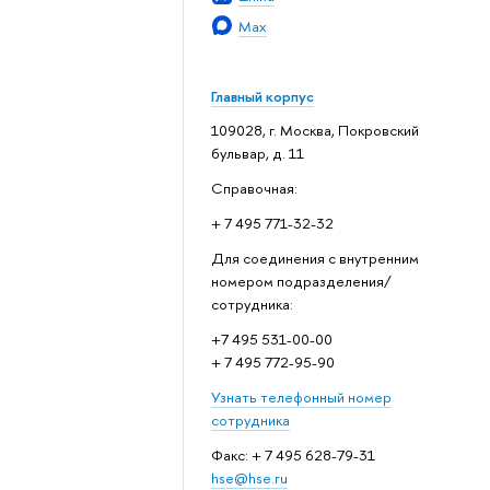
Max
Главный корпус
109028, г. Москва, Покровский
бульвар, д. 11
Справочная:
+ 7 495 771-32-32
Для соединения с внутренним
номером подразделения/
сотрудника:
+7 495 531-00-00
+ 7 495 772-95-90
Узнать телефонный номер
сотрудника
Факс: + 7 495 628-79-31
hse@hse.ru