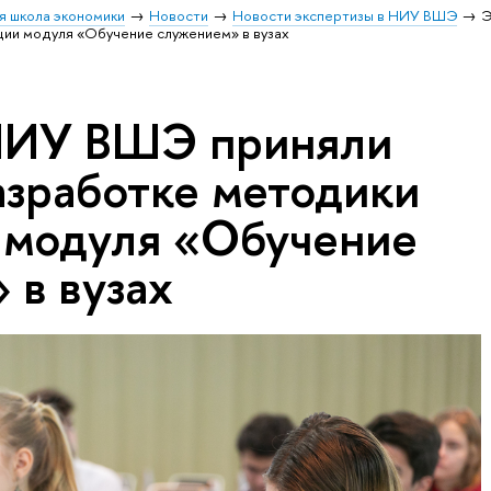
я школа экономики
Новости
Новости экспертизы в НИУ ВШЭ
Э
ции модуля «Обучение служением» в вузах
НИУ ВШЭ приняли
азработке методики
 модуля «Обучение
 в вузах