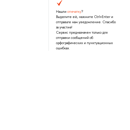
Нашли
опечатку
?
Выделите её, нажмите Ctrl+Enter и
отправьте нам уведомление. Спасибо
за участие!
Сервис предназначен только для
отправки сообщений об
орфографических и пунктуационных
ошибках.