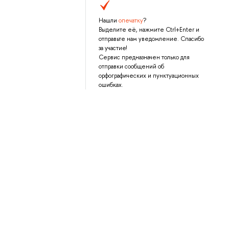
Нашли
опечатку
?
Выделите её, нажмите Ctrl+Enter и
отправьте нам уведомление. Спасибо
за участие!
Сервис предназначен только для
отправки сообщений об
орфографических и пунктуационных
ошибках.