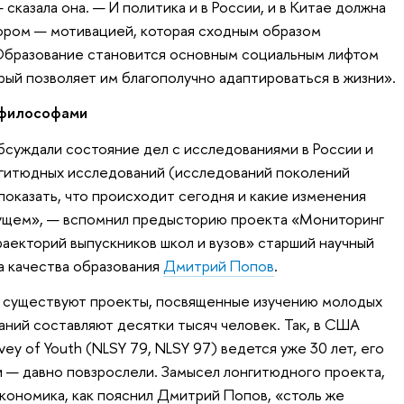
сказала она. — И политика и в России, и в Китае должна
ором — мотивацией, которая сходным образом
 Образование становится основным социальным лифтом
рый позволяет им благополучно адаптироваться в жизни».
 философами
обсуждали состояние дел с исследованиями в России и
онгитюдных исследований (исследований поколений
показать, что происходит сегодня и какие изменения
ущем», — вспомнил предысторию проекта «Мониторинг
раекторий выпускников школ и вузов» старший научный
а качества образования
Дмитрий Попов
.
т существуют проекты, посвященные изучению молодых
аний составляют десятки тысяч человек. Так, в США
rvey of Youth (NLSY 79, NLSY 97) ведется уже 30 лет, его
 — давно повзрослели. Замысел лонгитюдного проекта,
экономика, как пояснил Дмитрий Попов, «столь же