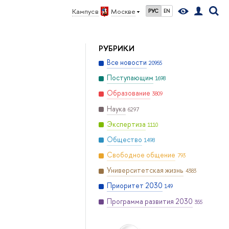
Кампус в
Москве
РУС
EN
РУБРИКИ
Все новости
20955
Поступающим
1698
Образование
3809
Наука
6297
Экспертиза
1110
Общество
1498
Свободное общение
793
Университетская жизнь
4383
Приоритет 2030
149
Программа развития 2030
355