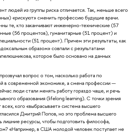
нт людей из группы риска отличается. Так, меньше всего
нных) «рискуют» сменить профессию будущие врачи.
нны те, кто заканчивают инженерно-технические (57
нные (56 процентов), гуманитарные (51 процент) и
ециальности (51 процент). Причем эти результаты, как
доксальным образом» совпали с результатами
апелюшникова, которое было основано на данных
прозвучал вопрос о том, насколько работа по
ой в современной экономике, а смена профессии —
йчас люди стали менять работу гораздо чаще, и речь
ного образования (lifelong learning). С точки зрения
т всех, кого «выбрасывает» система высшего
огласился Дмитрий Попов, но это проблема высшего
ть лишние ресурсы, чтобы подготовить философа,
цом? «Например, в США молодой человек поступает не