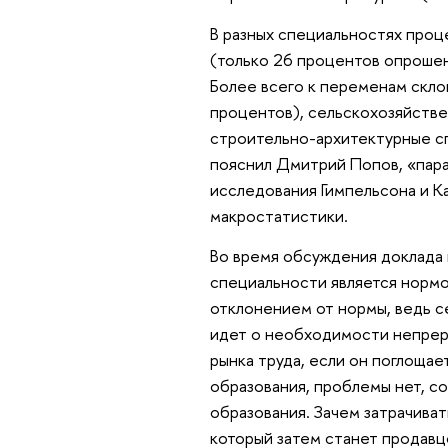
В разных специальностях проце
(только 26 процентов опроше
Более всего к переменам скло
процентов), сельскохозяйстве
строительно-архитектурные сп
пояснил Дмитрий Попов, «пара
исследования Гимпельсона и К
макростатистики.
Во время обсуждения доклада 
специальности является норм
отклонением от нормы, ведь се
идет о необходимости непрерыв
рынка труда, если он поглощае
образования, проблемы нет, с
образования. Зачем затрачива
который затем станет продав