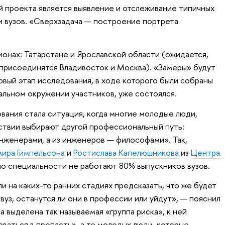
 проекта является выявление и отслеживание типичных
и вузов. «Сверхзадача — построение портрета
ионах: Татарстане и Ярославской области (ожидается,
 присоединятся Владивосток и Москва). «Замеры» будут
ервый этап исследования, в ходе которого были собраны
альном окружении участников, уже состоялся.
вания стала ситуация, когда многие молодые люди,
ствии выбирают другой профессиональный путь:
нженерами, а из инженеров — философами». Так,
мира Гимпельсона
и
Ростислава Капелюшникова
из
Центра
 по специальности не работают 80% выпускников вузов.
и на каких-то ранних стадиях предсказать, что же будет
вуз, останутся ли они в профессии или уйдут», — пояснил
 выделена так называемая «группа риска», к ней
орваться в пропасть», а те молодых люди, которые