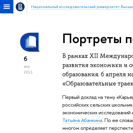
Национальный исследовательский университет Высша
Портреты п
В рамках XII Междунар
6
развития экономики и 
апр
2011
образования. 6 апреля н
«Образовательные траек
Первый доклад на тему «Карье
российских сельских школьни
экономических исследований 
Татьяна Абанкина
. По ее слов
многом определяет перспектив