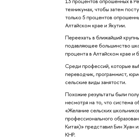
13 процентов опрошенных в Ре
техникумах, чтобы затем пост
только 5 процентов опрошенны
Алтайском крае и Якутии.
Переехать в ближайший крупны
подавляющее большинство шко
процента в Алтайском крае и 
Среди профессий, которые выби
переводчик, программист, юри
сельские виды занятости.
Похожие результаты были полу
несмотря на то, что система о
«Желание сельских школьников
профессионального образовани
Китая)» представил Бин Хуан 
КНР.