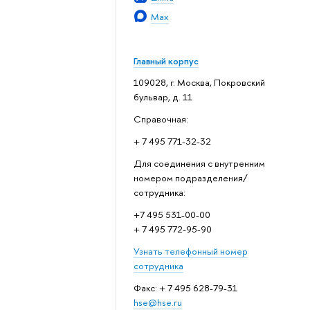
Max
Главный корпус
109028, г. Москва, Покровский
бульвар, д. 11
Справочная:
+ 7 495 771-32-32
Для соединения с внутренним
номером подразделения/
сотрудника:
+7 495 531-00-00
+ 7 495 772-95-90
Узнать телефонный номер
сотрудника
Факс: + 7 495 628-79-31
hse@hse.ru