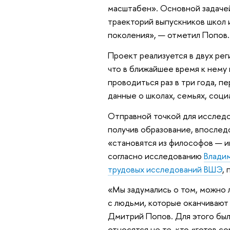
масштабен». Основной задачей
траекторий выпускников школ 
поколения», — отметил Попов.
Проект реализуется в двух рег
что в ближайшее время к нему
проводиться раз в три года, п
данные о школах, семьях, соци
Отправной точкой для исследо
получив образование, впослед
«становятся из философов — и
согласно исследованию
Влади
трудовых исследований ВШЭ
,
«Мы задумались о том, можно л
с людьми, которые оканчивают 
Дмитрий Попов. Для этого была
относятся не те, кто «готов с