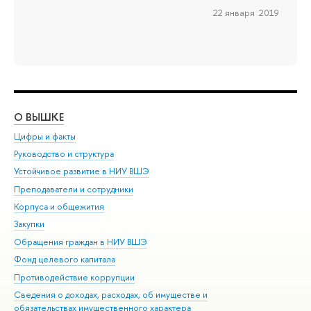
22 января 2019
О ВЫШКЕ
ОБ
Цифры и факты
Ли
Руководство и структура
Дов
Устойчивое развитие в НИУ ВШЭ
Ол
Преподаватели и сотрудники
При
Корпуса и общежития
Вы
Закупки
При
Обращения граждан в НИУ ВШЭ
Ас
Фонд целевого капитала
До
Противодействие коррупции
Цен
Сведения о доходах, расходах, об имуществе и
Би
обязательствах имущественного характера