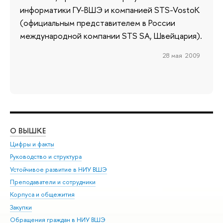
информатики ГУ-ВШЭ и компанией STS-VostoK
(официальным представителем в России
международной компании STS SA, Швейцария).
28 мая 2009
О ВЫШКЕ
ОБ
Цифры и факты
Ли
Руководство и структура
Дов
Устойчивое развитие в НИУ ВШЭ
Ол
Преподаватели и сотрудники
При
Корпуса и общежития
Вы
Закупки
При
Обращения граждан в НИУ ВШЭ
Ас