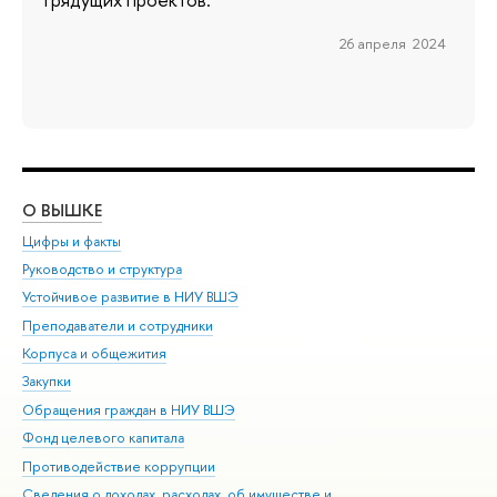
26 апреля 2024
О ВЫШКЕ
ОБ
Цифры и факты
Ли
Руководство и структура
Дов
Устойчивое развитие в НИУ ВШЭ
Ол
Преподаватели и сотрудники
При
Корпуса и общежития
Вы
Закупки
При
Обращения граждан в НИУ ВШЭ
Ас
Фонд целевого капитала
До
Противодействие коррупции
Цен
Сведения о доходах, расходах, об имуществе и
Би