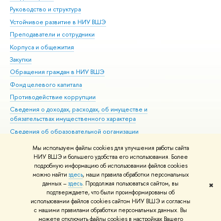
Руководство и структура
Дов
Устойчивое развитие в НИУ ВШЭ
Ол
Преподаватели и сотрудники
При
Корпуса и общежития
Вы
Закупки
При
Обращения граждан в НИУ ВШЭ
Ас
Фонд целевого капитала
До
Противодействие коррупции
Цен
Сведения о доходах, расходах, об имуществе и
Би
обязательствах имущественного характера
Об
Сведения об образовательной организации
Обр
Людям с ограниченными возможностями здоровья
Мы используем файлы cookies для улучшения работы сайта
Единая платежная страница
НИУ ВШЭ и большего удобства его использования. Более
подробную информацию об использовании файлов cookies
Работа в Вышке
можно найти
здесь
, наши правила обработки персональных
данных –
здесь
. Продолжая пользоваться сайтом, вы
✖
Редактору
подтверждаете, что были проинформированы об
© НИУ ВШЭ 1993–2026
Адреса и контакты
Условия использования
использовании файлов cookies сайтом НИУ ВШЭ и согласны
с нашими правилами обработки персональных данных. Вы
материалов
Политика конфиденциальности
Карта сайта
можете отключить файлы cookies в настройках Вашего
Шрифты HSE Sans и HSE Slab разработаны в
Школе дизайна НИУ ВШЭ