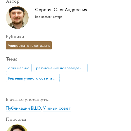
Автор
Серёгин Олег Андреевич
Все новости автора
Рубрики
Университетская жизнь
Темы
официально
разъяснение нововведения
Решения ученого совета НИУ ВШЭ
В статье упомянуты
Публикации ВШЭ
,
Ученый совет
Персоны