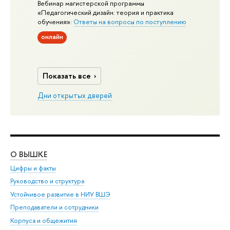
Вебинар магистерской программы
«Педагогический дизайн: теория и практика
обучения»:
Ответы на вопросы по поступлению
онлайн
Показать все
Дни открытых дверей
О ВЫШКЕ
ОБ
Цифры и факты
Ли
Руководство и структура
Дов
Устойчивое развитие в НИУ ВШЭ
Ол
Преподаватели и сотрудники
При
Корпуса и общежития
Вы