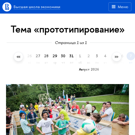
Высшая школа экономики
Меню
Тема «прототипирование»
Страница 1 из 1
23
24
25
26
27
28
29
30
31
1
2
3
4
5
6
7
чт
пт
сб
вс
пн
вт
ср
чт
пт
сб
вс
пн
вт
ср
чт
пт
Август 2026