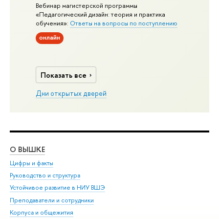
Вебинар магистерской программы
«Педагогический дизайн: теория и практика
обучения»:
Ответы на вопросы по поступлению
онлайн
Показать все
Дни открытых дверей
О ВЫШКЕ
ОБ
Цифры и факты
Ли
Руководство и структура
Дов
Устойчивое развитие в НИУ ВШЭ
Ол
Преподаватели и сотрудники
При
Корпуса и общежития
Вы