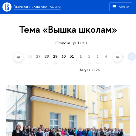
Высшая школа экономики
Меню
Тема «Вышка школам»
Страница 1 из 1
23
24
25
26
27
28
29
30
31
1
2
3
4
5
6
7
чт
пт
сб
вс
пн
вт
ср
чт
пт
сб
вс
пн
вт
ср
чт
пт
Август 2026