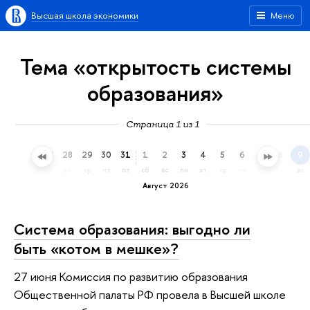
Высшая школа экономики
Меню
Тема «открытость системы
образования»
Страница 1 из 1
25
26
27
28
29
30
31
1
2
3
4
5
6
7
8
9
сб
вс
пн
вт
ср
чт
пт
сб
вс
пн
вт
ср
чт
пт
сб
вс
Август 2026
Система образования: выгодно ли
быть «котом в мешке»?
27 июня Комиссия по развитию образования
Общественной палаты РФ провела в Высшей школе