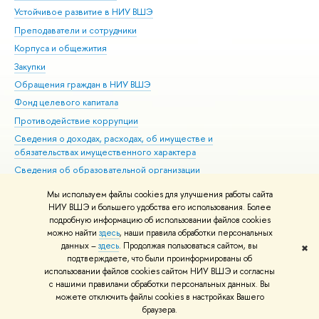
Устойчивое развитие в НИУ ВШЭ
Ол
Преподаватели и сотрудники
При
Корпуса и общежития
Вы
Закупки
При
Обращения граждан в НИУ ВШЭ
Ас
Фонд целевого капитала
До
Противодействие коррупции
Цен
Сведения о доходах, расходах, об имуществе и
Би
обязательствах имущественного характера
Об
Сведения об образовательной организации
Обр
Людям с ограниченными возможностями здоровья
Мы используем файлы cookies для улучшения работы сайта
Единая платежная страница
НИУ ВШЭ и большего удобства его использования. Более
подробную информацию об использовании файлов cookies
Работа в Вышке
можно найти
здесь
, наши правила обработки персональных
данных –
здесь
. Продолжая пользоваться сайтом, вы
✖
Редактору
подтверждаете, что были проинформированы об
© НИУ ВШЭ 1993–2026
Адреса и контакты
Условия использования
использовании файлов cookies сайтом НИУ ВШЭ и согласны
с нашими правилами обработки персональных данных. Вы
материалов
Политика конфиденциальности
Карта сайта
можете отключить файлы cookies в настройках Вашего
Шрифты HSE Sans и HSE Slab разработаны в
Школе дизайна НИУ ВШЭ
браузера.