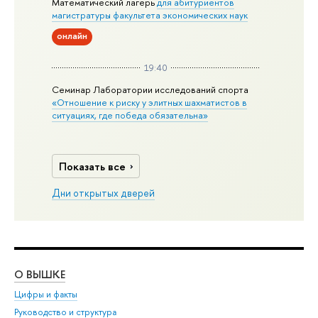
Математический лагерь
для абитуриентов
магистратуры факультета экономических наук
онлайн
19:40
Семинар Лаборатории исследований спорта
«Отношение к риску у элитных шахматистов в
ситуациях, где победа обязательна»
Показать все
Дни открытых дверей
О ВЫШКЕ
ОБ
Цифры и факты
Ли
Руководство и структура
Дов