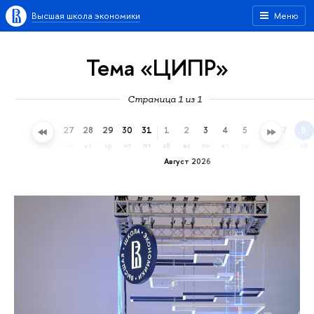
Высшая школа экономики
Меню
Тема «ЦИПР»
Страница 1 из 1
24
25
26
27
28
29
30
31
1
2
3
4
5
6
7
8
пт
сб
вс
пн
вт
ср
чт
пт
сб
вс
пн
вт
ср
чт
пт
сб
Август 2026