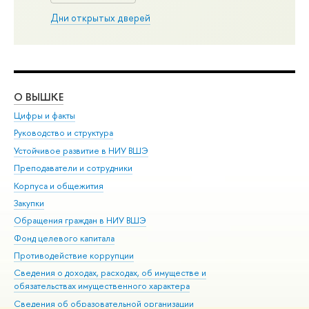
Дни открытых дверей
О ВЫШКЕ
ОБ
Цифры и факты
Ли
Руководство и структура
Дов
Устойчивое развитие в НИУ ВШЭ
Ол
Преподаватели и сотрудники
При
Корпуса и общежития
Вы
Закупки
При
Обращения граждан в НИУ ВШЭ
Ас
Фонд целевого капитала
До
Противодействие коррупции
Цен
Сведения о доходах, расходах, об имуществе и
Би
обязательствах имущественного характера
Об
Сведения об образовательной организации
Обр