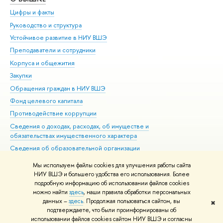
Цифры и факты
Ли
Руководство и структура
Дов
Устойчивое развитие в НИУ ВШЭ
Ол
Преподаватели и сотрудники
При
Корпуса и общежития
Вы
Закупки
При
Обращения граждан в НИУ ВШЭ
Ас
Фонд целевого капитала
До
Противодействие коррупции
Цен
Сведения о доходах, расходах, об имуществе и
Би
обязательствах имущественного характера
Об
Сведения об образовательной организации
Обр
Людям с ограниченными возможностями здоровья
Мы используем файлы cookies для улучшения работы сайта
Единая платежная страница
НИУ ВШЭ и большего удобства его использования. Более
подробную информацию об использовании файлов cookies
Работа в Вышке
можно найти
здесь
, наши правила обработки персональных
данных –
здесь
. Продолжая пользоваться сайтом, вы
✖
Редактору
подтверждаете, что были проинформированы об
© НИУ ВШЭ 1993–2026
Адреса и контакты
Условия использования
использовании файлов cookies сайтом НИУ ВШЭ и согласны