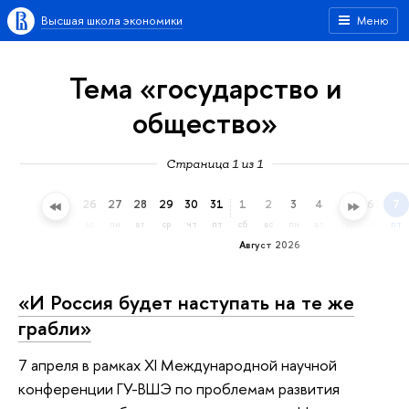
Высшая школа экономики
Меню
Тема «государство и
общество»
Страница 1 из 1
23
24
25
26
27
28
29
30
31
1
2
3
4
5
6
7
чт
пт
сб
вс
пн
вт
ср
чт
пт
сб
вс
пн
вт
ср
чт
пт
Август 2026
«И Россия будет наступать на те же
грабли»
7 апреля в рамках XI Международной научной
конференции ГУ-ВШЭ по проблемам развития