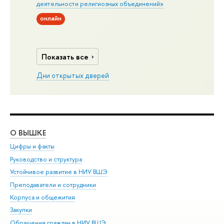
деятельности религиозных объединений»
онлайн
Показать все
Дни открытых дверей
О ВЫШКЕ
ОБ
Цифры и факты
Ли
Руководство и структура
Дов
Устойчивое развитие в НИУ ВШЭ
Ол
Преподаватели и сотрудники
При
Корпуса и общежития
Вы
Закупки
При
Обращения граждан в НИУ ВШЭ
Ас