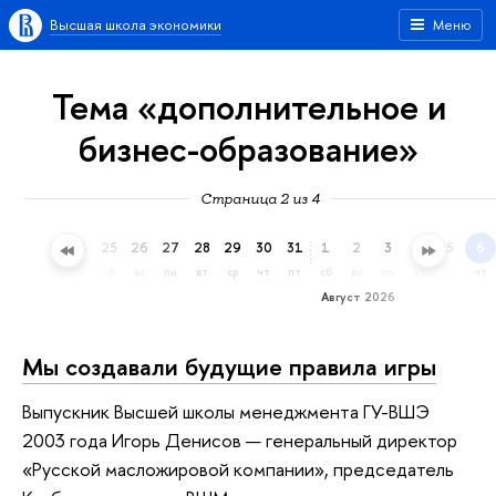
Высшая школа экономики
Меню
Тема «дополнительное и
бизнес-образование»
Страница 2 из 4
22
23
24
25
26
27
28
29
30
31
1
2
3
4
5
6
ср
чт
пт
сб
вс
пн
вт
ср
чт
пт
сб
вс
пн
вт
ср
чт
Август 2026
Мы создавали будущие правила игры
Выпускник Высшей школы менеджмента ГУ-ВШЭ
2003 года Игорь Денисов — генеральный директор
«Русской масложировой компании», председатель