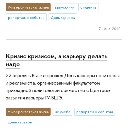
Университетская жизнь
выпускники
студенты
репортаж о событии
День карьеры
7 июня 2010
Кризис кризисом, а карьеру делать
надо
22 апреля в Вышке прошел День карьеры политолога
и рекламиста, организованный факультетом
прикладной политологии совместно с Центром
развития карьеры ГУ-ВШЭ.
Университетская жизнь
не учеба
репортаж о событии
День карьеры