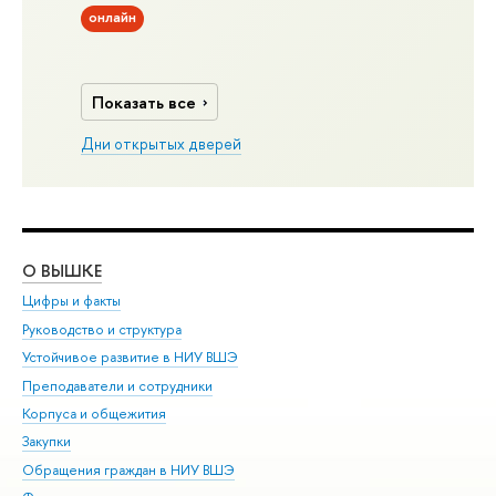
онлайн
Показать все
Дни открытых дверей
О ВЫШКЕ
ОБ
Цифры и факты
Ли
Руководство и структура
Дов
Устойчивое развитие в НИУ ВШЭ
Ол
Преподаватели и сотрудники
При
Корпуса и общежития
Вы
Закупки
При
Обращения граждан в НИУ ВШЭ
Ас