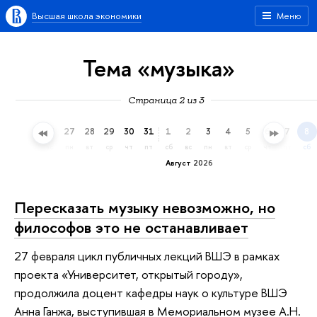
Высшая школа экономики
Меню
Тема «музыка»
Страница 2 из 3
24
25
26
27
28
29
30
31
1
2
3
4
5
6
7
8
пт
сб
вс
пн
вт
ср
чт
пт
сб
вс
пн
вт
ср
чт
пт
сб
Август 2026
Пересказать музыку невозможно, но
философов это не останавливает
27 февраля цикл публичных лекций ВШЭ в рамках
проекта «Университет, открытый городу»,
продолжила доцент кафедры наук о культуре ВШЭ
Анна Ганжа, выступившая в Мемориальном музее А.Н.