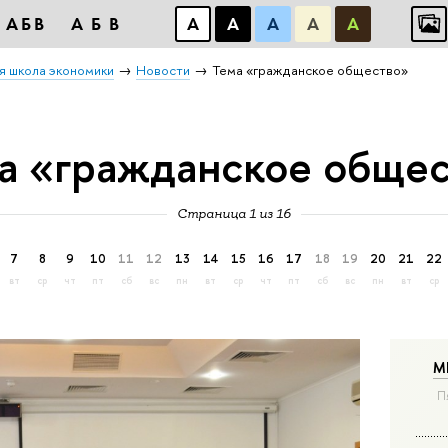
АБВ
АБВ
А
А
А
А
А
я школа экономики
Новости
Тема «гражданское общество»
а «гражданское обще
Страница 1 из 16
7
8
9
10
11
12
13
14
15
16
17
18
19
20
21
22
вт
ср
чт
пт
сб
вс
пн
вт
ср
чт
пт
сб
вс
пн
вт
ср
М
П