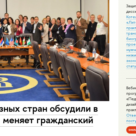
Защи
дисс
Коте
«Лит
практ
тран
биог
прое
мужчи
низк
экон
стат
Веби
прог
«Пед
дизай
зных стран обсудили в
прак
Отве
я меняет гражданский
пост
онл