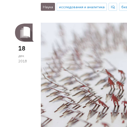
Наука
исследования и аналитика
IQ
би
18
дек
2018