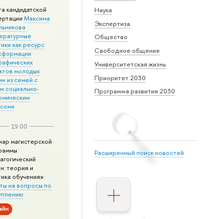
та кандидатской
Наука
ертации
Максима
Экспертиза
льникова
ературные
Общество
ики как ресурс
Свободное общение
сформации
рафических
Университетская жизнь
ктов молодых
Приоритет 2030
н из семей с
им социально-
Программа развития 2030
омическим
усом»
19:00
нар магистерской
раммы
Расширенный поиск новостей
агогический
н: теория и
тика обучения»:
ты на вопросы по
уплению
айн