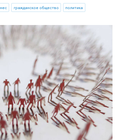
знес
гражданское общество
политика