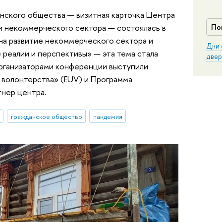
нского общества — визитная карточка Центра
и некоммерческого сектора — состоялась в
По
на развитие некоммерческого сектора и
Дни 
реалии и перспективы» — эта тема стала
двер
организаторами конференции выступили
 волонтерства» (EUV) и Программа
нер центра.
гражданское общество
пандемия