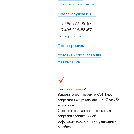
Проложить маршрут
Пресс-служба ВШЭ
+ 7 495 772-95-67
+ 7 495 916-88-67
press@hse.ru
Пресс-релизы
Условия использования
материалов
Нашли
опечатку
?
Выделите её, нажмите Ctrl+Enter и
отправьте нам уведомление. Спасибо
за участие!
Сервис предназначен только для
отправки сообщений об
орфографических и пунктуационных
ошибках.