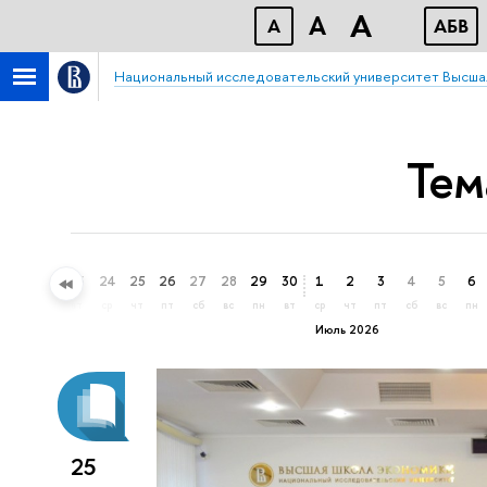
A
A
A
АБВ
Национальный исследовательский университет Высша
Тем
21
22
23
24
25
26
27
28
29
30
1
2
3
4
5
6
вс
пн
вт
ср
чт
пт
сб
вс
пн
вт
ср
чт
пт
сб
вс
пн
Июль 2026
25