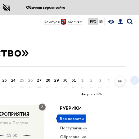
Обычная версия сайта
Кампус в
Москве
РУС
EN
ство»
23
24
25
26
27
28
29
30
31
1
2
3
4
5
6
7
чт
пт
сб
вс
пн
вт
ср
чт
пт
сб
вс
пн
вт
ср
чт
пт
Август 2026
2
РУБРИКИ
ЕРОПРИЯТИЯ
Все новости
ятница, 7 августа
Поступающим
12:00
Образование