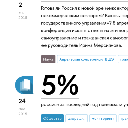
2
Готова ли Россия к новой эре межсект
апр
некоммерческим сектором? Каковы пе
2015
государственного управления»? 8 апре
конференции искать ответы на эти во
самоуправление и гражданская самоорг
ее руководитель Ирина Мерсиянова.
Наука
Апрельская конференция ВШЭ
гра
5%
24
россиян за последний год принимали у
мар
2015
Общество
цифра дня
мониторинги
гра