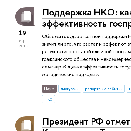
Поддержка НКО: ка
эффективность госп
19
Объемы государственной поддержки НК
мар
значит ли это, что растет и эффект от
2015
результативность той или иной програ
гражданского общества и некоммерче
семинар «Оценка эффективности госу
методические подходы».
Наука
дискуссии
репортаж о событии
г
НКО
Президент РФ отмет