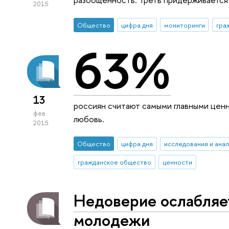
2015
Общество
цифра дня
мониторинги
гра
63%
13
россиян считают самыми главными ценн
фев
любовь.
2015
Общество
цифра дня
исследования и ана
гражданское общество
ценности
Недоверие ослабляе
молодежи