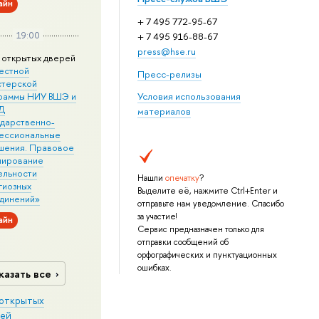
айн
+ 7 495 772-95-67
19:00
+ 7 495 916-88-67
press@hse.ru
 открытых дверей
естной
Пресс-релизы
стерской
раммы НИУ ВШЭ и
Условия использования
Д
материалов
ударственно-
ессиональные
шения. Правовое
лирование
ельности
Нашли
опечатку
?
гиозных
Выделите её, нажмите Ctrl+Enter и
динений»
отправьте нам уведомление. Спасибо
за участие!
айн
Сервис предназначен только для
отправки сообщений об
орфографических и пунктуационных
ошибках.
казать все
открытых
ей