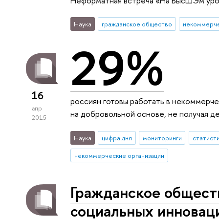
Неформатная встреча «На ВысШЭм уро
Наука
гражданское общество
некоммерче
29%
16
россиян готовы работать в некоммерче
апр
на добровольной основе, не получая де
2015
Наука
цифра дня
мониторинги
статист
некоммерческие организации
Гражданское обществ
социальных инновац