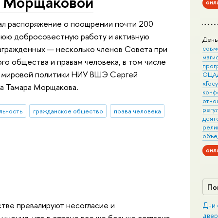
ы Морщаковой
онл
ал распоряжение о поощрении почти 200
тнюю добросовестную работу и активную
День
гражденных — несколько членов Совета при
совм
маги
го общества и правам человека, в том числе
прог
и мировой политики НИУ ВШЭ Сергей
ОЦА
«Гос
ва Тамара Морщакова.
конф
отно
регу
льность
гражданское общество
права человека
деят
рели
объе
онл
По
стве превалируют несогласие и
Дни 
двер
мнения, что в стране все же больше согласия.