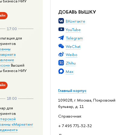
ы бизнеса НИУ
ДОБАВЬ ВЫШКУ
айн
ВКонтакте
17:00
YouTube
Telegram
ультация для
уриентов
WeChat
раммы
лавриата
Weibo
авление
Zhihu
есом»
Высшей
ы бизнеса НИУ
Max
айн
Главный корпус
18:00
109028, г. Москва, Покровский
бульвар, д. 11
нар для
уриентов
Справочная:
стерской
раммы «Маркетинг
+ 7 495 771-32-32
неджмент»