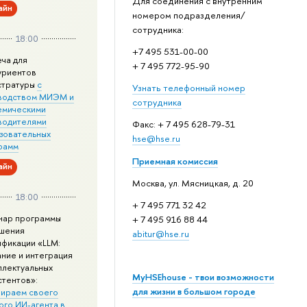
Для соединения с внутренним
айн
номером подразделения/
сотрудника:
18:00
+7 495 531-00-00
еча для
+ 7 495 772-95-90
уриентов
стратуры
с
Узнать телефонный номер
водством МИЭМ и
сотрудника
емическими
водителями
Факс: + 7 495 628-79-31
зовательных
hse@hse.ru
рамм
Приемная комиссия
айн
Москва, ул. Мясницкая, д. 20
18:00
+ 7 495 771 32 42
нар программы
+ 7 495 916 88 44
шения
abitur@hse.ru
ификации «LLM:
ание и интеграция
ллектуальных
MyHSEhouse - твои возможности
стентов»:
для жизни в большом городе
ираем своего
ого ИИ-агента в