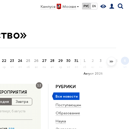
Кампус в
Москве
РУС
EN
ство»
22
23
24
25
26
27
28
29
30
31
1
2
3
4
5
6
ср
чт
пт
сб
вс
пн
вт
ср
чт
пт
сб
вс
пн
вт
ср
чт
Август 2026
12
РУБРИКИ
ЕРОПРИЯТИЯ
Все новости
одня
Завтра
Поступающим
етверг, 6 августа
Образование
Наука
нсив
для
Экспертиза