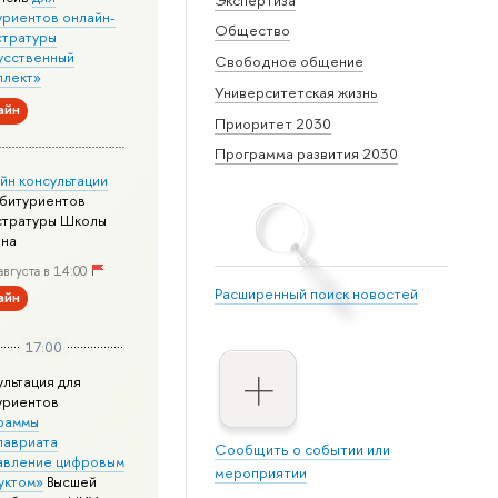
уриентов онлайн-
Общество
стратуры
усственный
Свободное общение
ллект»
Университетская жизнь
айн
Приоритет 2030
Программа развития 2030
йн консультации
абитуриентов
стратуры Школы
йна
августа в 14:00
Расширенный поиск новостей
айн
17:00
ультация для
уриентов
раммы
лавриата
Сообщить о событии или
авление цифровым
мероприятии
уктом»
Высшей