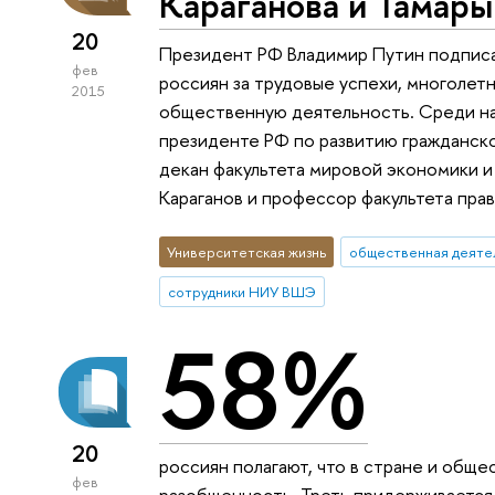
Караганова и Тамар
20
Президент РФ Владимир Путин подпис
фев
россиян за трудовые успехи, многоле
2015
общественную деятельность. Среди на
президенте РФ по развитию гражданско
декан факультета мировой экономики 
Караганов и профессор факультета пра
Университетская жизнь
общественная деяте
сотрудники НИУ ВШЭ
58%
20
россиян полагают, что в стране и обще
фев
разобщенность. Треть придерживается 