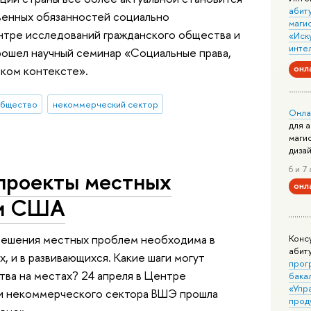
абит
венных обязанностей социально
маги
нтре исследований гражданского общества и
«Иск
инте
ошел научный семинар «Социальные права,
онл
ском контексте».
общество
некоммерческий сектор
Онла
для 
маги
диза
6 и 7 
проекты местных
онл
 и США
 решения местных проблем необходима в
Конс
абит
, и в развивающихся. Какие шаги могут
прог
ва на местах? 24 апреля в Центре
бака
«Упр
 и некоммерческого сектора ВШЭ прошла
прод