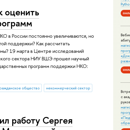
Pytho
к оценить
онл
рограмм
Веби
О в России постоянно увеличиваются, но
абит
 этой поддержки? Как рассчитать
маги
ммы? 19 марта в Центре исследований
прог
«Док
ского сектора НИУ ВШЭ прошел научный
разв
дарственных программ поддержки НКО:
онл
ражданское общество
некоммерческий сектор
Встр
с ак
руко
маги
прог
ил работу Сергея
«Пед
обра