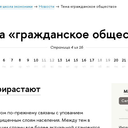
я школа экономики
Новости
Тема «гражданское общество»
а «гражданское обще
Страница 4 из 16
6
7
8
9
10
11
12
13
14
15
16
17
18
19
20
21
пн
вт
ср
чт
пт
сб
вс
пн
вт
ср
чт
пт
сб
вс
пн
вт
рирастают
М
Сег
Ч
гом по-прежнему связаны с упованием
щищенным слоям населения. Между тем в
ии страны все более актуальной становится
Инте