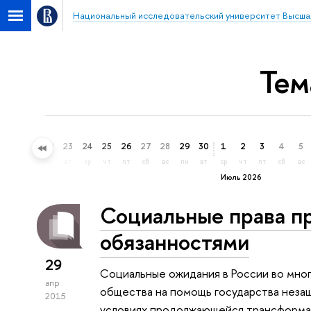
Национальный исследовательский университет Высша
Тем
20
21
22
23
24
25
26
27
28
29
30
1
2
3
4
5
сб
вс
пн
вт
ср
чт
пт
сб
вс
пн
вт
ср
чт
пт
сб
вс
Июль 2026
Социальные права п
обязанностями
29
Социальные ожидания в России во мно
апр
общества на помощь государства неза
2015
условиях продолжающейся трансформац