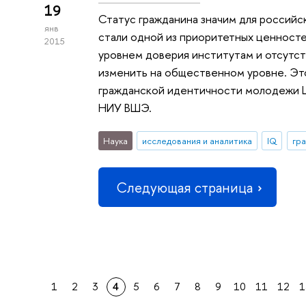
19
Статус гражданина значим для российс
янв
стали одной из приоритетных ценносте
2015
уровнем доверия институтам и отсутс
изменить на общественном уровне. Эт
гражданской идентичности молодежи
НИУ ВШЭ.
Наука
исследования и аналитика
IQ
гр
Следующая страница
1
2
3
4
5
6
7
8
9
10
11
12
1