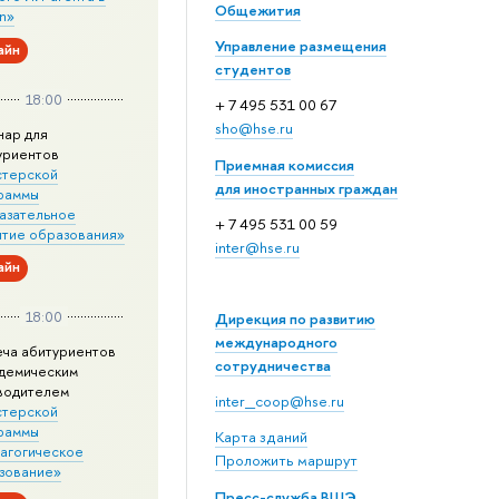
Общежития
n»
Управление размещения
айн
студентов
18:00
+ 7 495 531 00 67
sho@hse.ru
нар для
уриентов
Приемная комиссия
стерской
для иностранных граждан
раммы
азательное
+ 7 495 531 00 59
итие образования»
inter@hse.ru
айн
18:00
Дирекция по развитию
международного
еча абитуриентов
сотрудничества
адемическим
водителем
inter_coop@hse.ru
стерской
раммы
Карта зданий
агогическое
Проложить маршрут
зование»
Пресс-служба ВШЭ