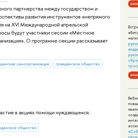
онл
орного партнерства между государством и
рспективы развития инструментов «непрямого
ля на XVI Международной апрельской
Встр
просы будут участники сессии «Местное
абит
маги
анизация». О программе секции рассказывает
руко
акад
руко
обра
жданская самоорганизация
гражданское общество
прог
онл
Веби
повы
квал
частие в акциях помощи нуждающимся.
созд
инте
асси
жданское общество
«Соб
перв