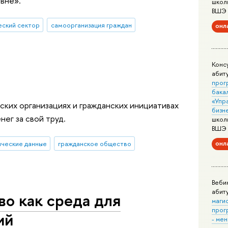
вне».
школ
ВШЭ
ский сектор
самоорганизация граждан
онл
Конс
абит
прог
бака
«Упр
ских организациях и гражданских инициативах
бизн
нег за свой труд.
школ
ВШЭ
онл
ические данные
гражданское общество
Веби
абит
о как среда для
маги
прог
ий
- ме