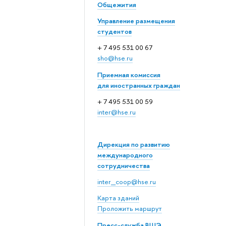
Общежития
Управление размещения
студентов
+ 7 495 531 00 67
sho@hse.ru
Приемная комиссия
для иностранных граждан
+ 7 495 531 00 59
inter@hse.ru
Дирекция по развитию
международного
сотрудничества
inter_coop@hse.ru
Карта зданий
Проложить маршрут
Пресс-служба ВШЭ