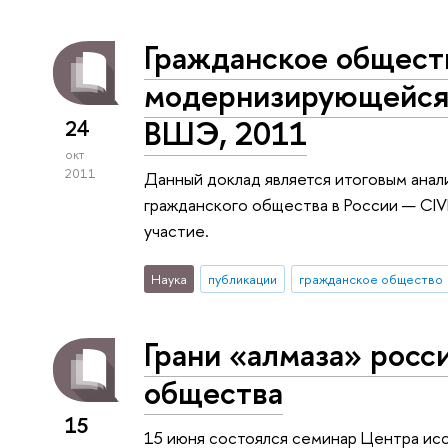
Гражданское общест
модернизирующейся 
ВШЭ, 2011
24
окт
2011
Данный доклад является итоговым ана
гражданского общества в России — CIV
участие.
Наука
публикации
гражданское общество
Грани «алмаза» росс
общества
15
15 июня состоялся семинар Центра ис