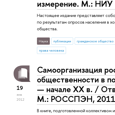
измерение. М.: НИУ
Настоящее издание представляет собо
по результатам опросов населения в х
общества.
Наука
публикации
гражданское общество
права человека
Самоорганизация ро
общественности в по
— начале XX в. / Отв
19
янв
М.: РОССПЭН, 201
2012
В книге, подготовленной коллективом 