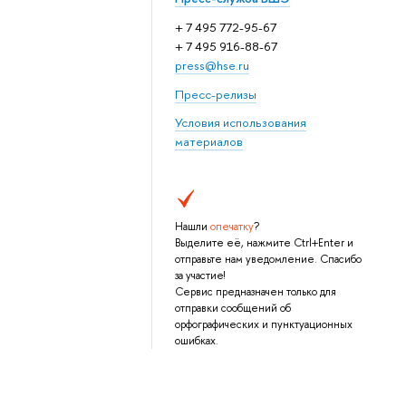
+ 7 495 772-95-67
+ 7 495 916-88-67
press@hse.ru
Пресс-релизы
Условия использования
материалов
Нашли
опечатку
?
Выделите её, нажмите Ctrl+Enter и
отправьте нам уведомление. Спасибо
за участие!
Сервис предназначен только для
отправки сообщений об
орфографических и пунктуационных
ошибках.