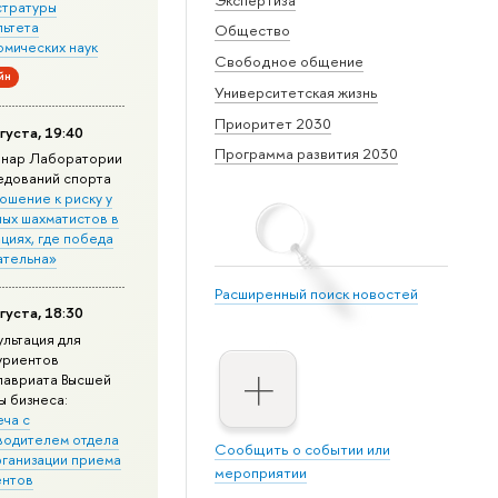
стратуры
льтета
Общество
омических наук
Свободное общение
йн
Университетская жизнь
Приоритет 2030
густа, 19:40
Программа развития 2030
нар Лаборатории
едований спорта
ошение к риску у
ных шахматистов в
циях, где победа
ательна»
Расширенный поиск новостей
густа, 18:30
ультация для
уриентов
лавриата Высшей
ы бизнеса:
еча с
водителем отдела
Сообщить о событии или
рганизации приема
мероприятии
ентов