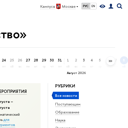
Кампус в
Москве
РУС
EN
ство»
24
25
26
27
28
29
30
31
1
2
3
4
5
6
7
8
пт
сб
вс
пн
вт
ср
чт
пт
сб
вс
пн
вт
ср
чт
пт
сб
Август 2026
РУБРИКИ
ЕРОПРИЯТИЯ
Все новости
густа –
Поступающим
вгуста
Образование
матический
рь
для
Наука
уриентов
Экспертиза