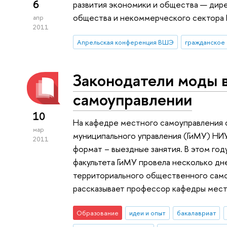
6
развития экономики и общества — дир
общества и некоммерческого сектора
апр
2011
Апрельская конференция ВШЭ
гражданское
Законодатели моды 
самоуправлении
10
На кафедре местного самоуправления ф
мар
муниципального управления (ГиМУ) НИ
2011
формат – выездные занятия. В этом год
факультета ГиМУ провела несколько дн
территориального общественного самоу
рассказывает профессор кафедры мес
Образование
идеи и опыт
бакалавриат