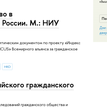
«Выш
во в
По
России. М.: НИУ
Дни 
двер
литическим документом по проекту «Индекс
ICUS» Всемирного альянса за гражданское
НКО
ийского гражданского
следований гражданского общества и