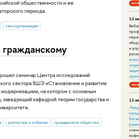
ссийской общественности и ее
онла
аторского периода.
12 ав
самоорганизация
Веби
проф
пере
«Кор
к гражданскому
и уп
риск
клас
опци
защит
прошел семинар Центра исследований
прее
кого сектора ВШЭ «Становление и развитие
онла
 модернизации», на котором с основным
, заведующий кафедрой теории государства и
12 ав
ниверситета.
Лекц
конц
Китая
а
репортаж о событии
гражданское общество
разл
совм
кофе