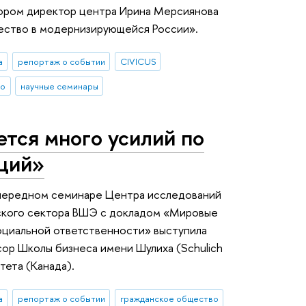
ором директор центра Ирина Мерсиянова
ество в модернизирующейся России».
а
репортаж о событии
CIVICUS
во
научные семинары
тся много усилий по
ций»
очередном семинаре Центра исследований
ского сектора ВШЭ с докладом «Мировые
оциальной ответственности» выступила
сор Школы бизнеса имени Шулиха (Schulich
тета (Канада).
а
репортаж о событии
гражданское общество