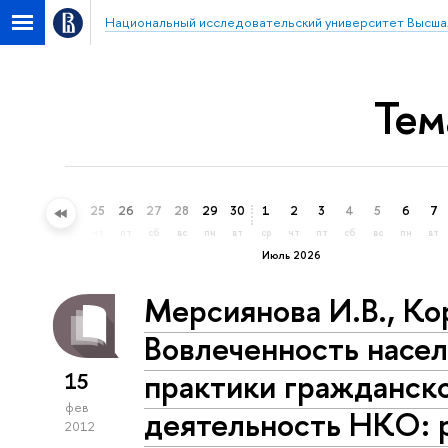
Национальный исследовательский университет Высша
Тем
22
23
24
25
26
27
28
29
30
1
2
3
4
5
6
7
пн
вт
ср
чт
пт
сб
вс
пн
вт
ср
чт
пт
сб
вс
пн
вт
Июль 2026
Мерсиянова И.В., Ко
Вовлеченность насе
практики гражданск
15
фев
деятельность НКО: 
2012