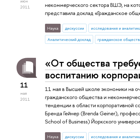
июн
некоммерческого сектора ВШЭ, на кот
2011
представила доклад «Гражданское общ
Наука
дискуссии
исследования и аналитик
Аналитический доклад
гражданское общест
«От общества требуе
воспитанию корпора
11
11 мая в Высшей школе экономики на 
мая
гражданского общества и некоммерче
2011
тенденции в области корпоративной с
Бренда Гейнер (Brenda Geiner), профес
School of Business) Йоркского универси
Наука
дискуссии
исследования и аналитик