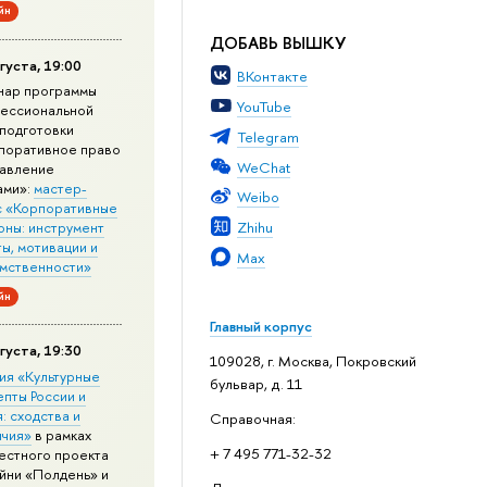
йн
ДОБАВЬ ВЫШКУ
густа, 19:00
ВКонтакте
нар программы
YouTube
ессиональной
подготовки
Telegram
поративное право
WeChat
равление
ами»:
мастер-
Weibo
с «Корпоративные
Zhihu
оны: инструмент
ы, мотивации и
Max
мственности»
йн
Главный корпус
густа, 19:30
109028, г. Москва, Покровский
ия «Культурные
бульвар, д. 11
епты России и
: сходства и
Справочная:
ичия»
в рамках
+ 7 495 771-32-32
естного проекта
йни «Полдень» и