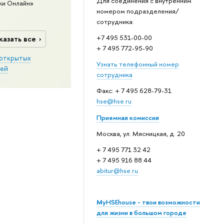
Для соединения с внутренним
ки Онлайн»
номером подразделения/
сотрудника:
+7 495 531-00-00
казать все
+ 7 495 772-95-90
открытых
Узнать телефонный номер
ей
сотрудника
Факс: + 7 495 628-79-31
hse@hse.ru
Приемная комиссия
Москва, ул. Мясницкая, д. 20
+ 7 495 771 32 42
+ 7 495 916 88 44
abitur@hse.ru
MyHSEhouse - твои возможности
для жизни в большом городе