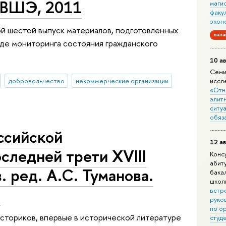
 ВШЭ, 2011
маги
факу
экон
й шестой выпуск материалов, подготовленных
онла
оде мониторинга состояния гражданского
10 ав
Семи
добровольчество
некоммерческие организации
иссл
«Отн
элит
ситуа
обяз
ссийской
12 ав
следней трети XVIII
Конс
абит
. ред. А.С. Туманова.
бака
школ
1
встр
руко
по о
историков, впервые в исторической литературе
студ