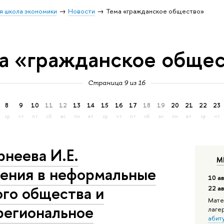
я школа экономики
Новости
Тема «гражданское общество»
а «гражданское обще
Страница 9 из 16
8
9
10
11
12
13
14
15
16
17
18
19
20
21
22
23
ср
чт
пт
сб
вс
пн
вт
ср
чт
пт
сб
вс
пн
вт
ср
чт
рнеева И.Е.
М
ления в неформальные
10 ав
ого общества и
22 а
Мате
региональное
лаге
абит