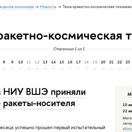
я школа экономики
Новости
Тема «ракетно-космическая техника»
ракетно-космическая 
Страница 1 из 1
8
9
10
11
12
13
14
15
16
17
18
19
20
21
22
23
ср
чт
пт
сб
вс
пн
вт
ср
чт
пт
сб
вс
пн
вт
ср
чт
 НИУ ВШЭ приняли
М
е ракеты-носителя
10 ав
22 а
Мате
лаге
лесецк успешно прошел первый испытательный
абит