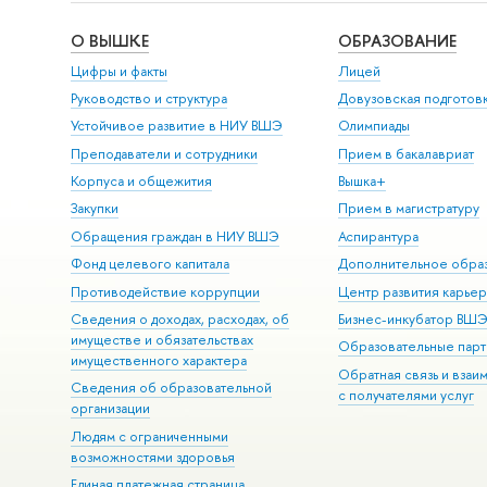
О ВЫШКЕ
ОБРАЗОВАНИЕ
Цифры и факты
Лицей
Руководство и структура
Довузовская подготов
Устойчивое развитие в НИУ ВШЭ
Олимпиады
Преподаватели и сотрудники
Прием в бакалавриат
Корпуса и общежития
Вышка+
Закупки
Прием в магистратуру
Обращения граждан в НИУ ВШЭ
Аспирантура
Фонд целевого капитала
Дополнительное обра
Противодействие коррупции
Центр развития карье
Сведения о доходах, расходах, об
Бизнес-инкубатор ВШ
имуществе и обязательствах
Образовательные парт
имущественного характера
Обратная связь и взаи
Сведения об образовательной
с получателями услуг
организации
Людям с ограниченными
возможностями здоровья
Единая платежная страница