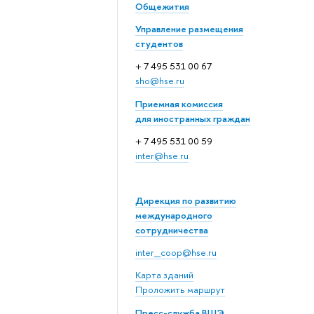
Общежития
Управление размещения
студентов
+ 7 495 531 00 67
sho@hse.ru
Приемная комиссия
для иностранных граждан
+ 7 495 531 00 59
inter@hse.ru
Дирекция по развитию
международного
сотрудничества
inter_coop@hse.ru
Карта зданий
Проложить маршрут
Пресс-служба ВШЭ