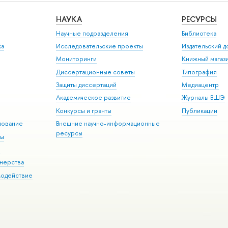
НАУКА
РЕСУРСЫ
Научные подразделения
Библиотека
ка
Исследовательские проекты
Издательский 
Мониторинги
Книжный магаз
Диссертационные советы
Типография
Защиты диссертаций
Медиацентр
Академическое развитие
Журналы ВШЭ
Конкурсы и гранты
Публикации
зование
Внешние научно-информационные
ресурсы
ры
Э
нерства
модействие