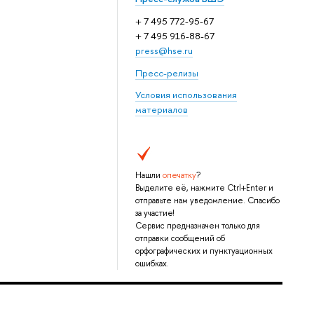
+ 7 495 772-95-67
+ 7 495 916-88-67
press@hse.ru
Пресс-релизы
Условия использования
материалов
Нашли
опечатку
?
Выделите её, нажмите Ctrl+Enter и
отправьте нам уведомление. Спасибо
за участие!
Сервис предназначен только для
отправки сообщений об
орфографических и пунктуационных
ошибках.