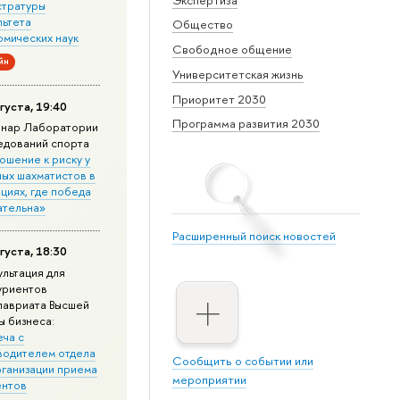
стратуры
льтета
Общество
омических наук
Свободное общение
йн
Университетская жизнь
Приоритет 2030
густа, 19:40
Программа развития 2030
нар Лаборатории
едований спорта
ошение к риску у
ных шахматистов в
циях, где победа
ательна»
Расширенный поиск новостей
густа, 18:30
ультация для
уриентов
лавриата Высшей
ы бизнеса:
еча с
водителем отдела
Сообщить о событии или
рганизации приема
мероприятии
ентов