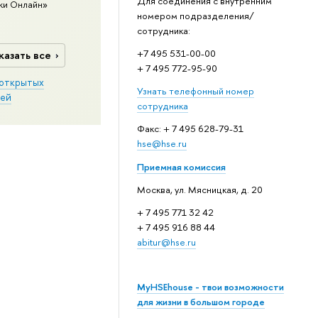
Для соединения с внутренним
ки Онлайн»
номером подразделения/
сотрудника:
+7 495 531-00-00
казать все
+ 7 495 772-95-90
открытых
Узнать телефонный номер
ей
сотрудника
Факс: + 7 495 628-79-31
hse@hse.ru
Приемная комиссия
Москва, ул. Мясницкая, д. 20
+ 7 495 771 32 42
+ 7 495 916 88 44
abitur@hse.ru
MyHSEhouse - твои возможности
для жизни в большом городе