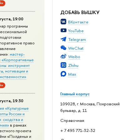
йн
ДОБАВЬ ВЫШКУ
густа, 19:00
ВКонтакте
нар программы
YouTube
ессиональной
подготовки
Telegram
поративное право
WeChat
равление
ами»:
мастер-
Weibo
с «Корпоративные
Zhihu
оны: инструмент
ы, мотивации и
Max
мственности»
йн
Главный корпус
густа, 19:30
109028, г. Москва, Покровский
ия «Культурные
бульвар, д. 11
епты России и
: сходства и
Справочная:
ичия»
в рамках
+ 7 495 771-32-32
естного проекта
йни «Полдень» и