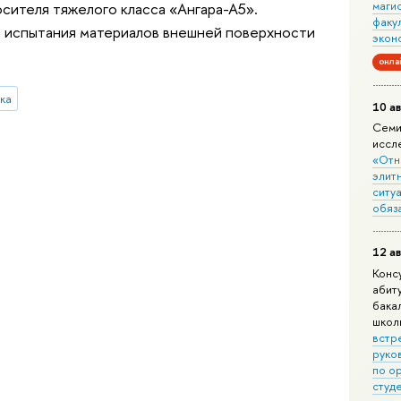
маги
сителя тяжелого класса «Ангара-А5».
факу
испытания материалов внешней поверхности
экон
онла
ка
10 ав
Семи
иссл
«Отн
элит
ситуа
обяз
12 ав
Конс
абит
бака
школ
встр
руко
по о
студ