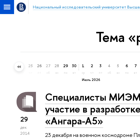
Национальный исследовательский университет Высша
Тема «
22
23
24
25
26
27
28
29
30
1
2
3
4
5
6
7
пн
вт
ср
чт
пт
сб
вс
пн
вт
ср
чт
пт
сб
вс
пн
вт
Июль 2026
Специалисты МИЭМ
участие в разработк
«Ангара-А5»
29
дек
2014
23 декабря на военном космодроме П