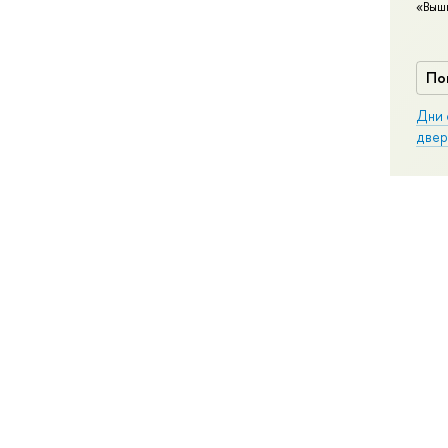
«Выш
По
Дни 
двер