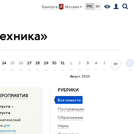
Кампус в
Москве
РУС
EN
техника»
24
25
26
27
28
29
30
31
1
2
3
4
5
6
7
8
пт
сб
вс
пн
вт
ср
чт
пт
сб
вс
пн
вт
ср
чт
пт
сб
Август 2026
РУБРИКИ
ЕРОПРИЯТИЯ
Все новости
густа –
Поступающим
вгуста
Образование
матический
рь
для
Наука
уриентов
Экспертиза