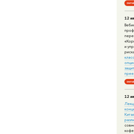
онла
12 ав
Веби
проф
пере
«Кор
и уп
риск
клас
опци
защит
прее
онла
12 ав
Лекц
конц
Китая
разл
совм
кофе