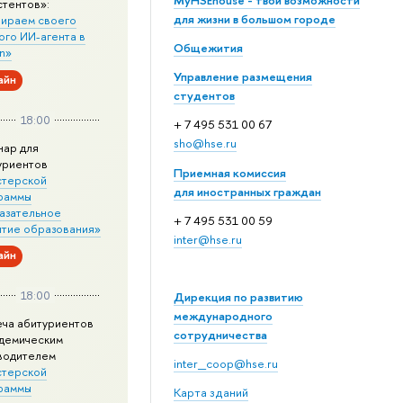
MyHSEhouse - твои возможности
стентов»:
для жизни в большом городе
ираем своего
ого ИИ-агента в
Общежития
n»
Управление размещения
айн
студентов
18:00
+ 7 495 531 00 67
sho@hse.ru
нар для
уриентов
Приемная комиссия
стерской
для иностранных граждан
раммы
азательное
+ 7 495 531 00 59
итие образования»
inter@hse.ru
айн
18:00
Дирекция по развитию
международного
еча абитуриентов
сотрудничества
адемическим
водителем
inter_coop@hse.ru
стерской
раммы
Карта зданий