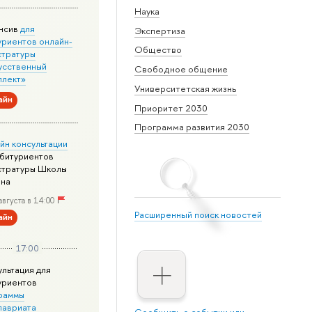
Наука
нсив
для
Экспертиза
уриентов онлайн-
Общество
стратуры
усственный
Свободное общение
ллект»
Университетская жизнь
айн
Приоритет 2030
Программа развития 2030
йн консультации
абитуриентов
стратуры Школы
йна
августа в 14:00
Расширенный поиск новостей
айн
17:00
ультация для
уриентов
раммы
лавриата
Сообщить о событии или