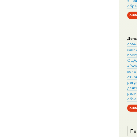
«Пед
обра
онл
День
совм
маги
прог
ОЦА
«Гос
конф
отно
регу
деят
рели
объе
онл
По