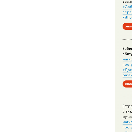
асси
«Соб
перв
Pytho
онл
Веби
абит
маги
прог
«Док
разв
онл
Встр
с ак
руко
маги
прог