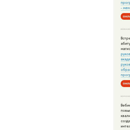
прог
- ме
онл
Встр
абит
маги
руко
акад
руко
обра
прог
онл
Веби
повы
квал
созд
инте