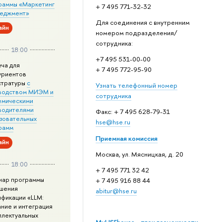
раммы «Маркетинг
+ 7 495 771-32-32
неджмент»
Для соединения с внутренним
айн
номером подразделения/
сотрудника:
18:00
+7 495 531-00-00
еча для
+ 7 495 772-95-90
уриентов
стратуры
с
Узнать телефонный номер
водством МИЭМ и
сотрудника
емическими
водителями
Факс: + 7 495 628-79-31
зовательных
hse@hse.ru
рамм
Приемная комиссия
айн
Москва, ул. Мясницкая, д. 20
18:00
+ 7 495 771 32 42
нар программы
+ 7 495 916 88 44
шения
abitur@hse.ru
ификации «LLM:
ание и интеграция
ллектуальных