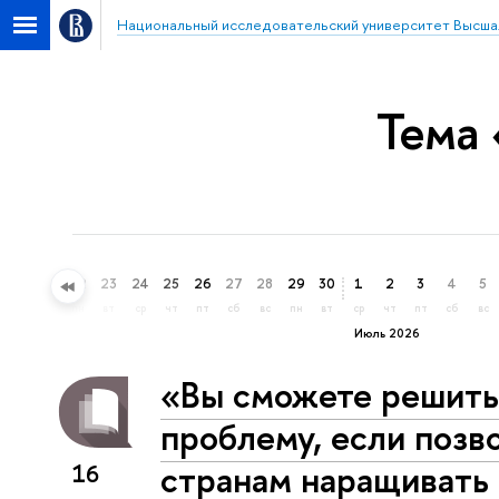
Национальный исследовательский университет Высша
Тема 
20
21
22
23
24
25
26
27
28
29
30
1
2
3
4
5
сб
вс
пн
вт
ср
чт
пт
сб
вс
пн
вт
ср
чт
пт
сб
вс
Июль 2026
«Вы сможете решить
проблему, если позв
странам наращивать
16