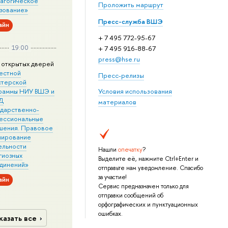
агогическое
Проложить маршрут
зование»
Пресс-служба ВШЭ
айн
+ 7 495 772-95-67
19:00
+ 7 495 916-88-67
press@hse.ru
 открытых дверей
естной
Пресс-релизы
стерской
раммы НИУ ВШЭ и
Условия использования
Д
материалов
ударственно-
ессиональные
шения. Правовое
лирование
ельности
Нашли
опечатку
?
гиозных
Выделите её, нажмите Ctrl+Enter и
динений»
отправьте нам уведомление. Спасибо
за участие!
айн
Сервис предназначен только для
отправки сообщений об
орфографических и пунктуационных
ошибках.
казать все