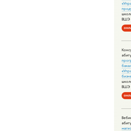
«Упр
прод
школ
ВШЭ
онл
Конс
абит
прог
бака
«Упр
бизн
школ
ВШЭ
онл
Веби
абит
маги