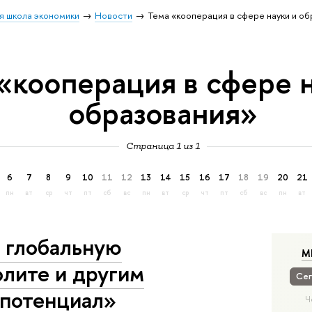
я школа экономики
Новости
Тема «кооперация в сфере науки и о
«кооперация в сфере 
образования»
Страница 1 из 1
6
7
8
9
10
11
12
13
14
15
16
17
18
19
20
21
пн
вт
ср
чт
пт
сб
вс
пн
вт
ср
чт
пт
сб
вс
пн
вт
 глобальную
М
олите и другим
Сег
 потенциал»
Ч