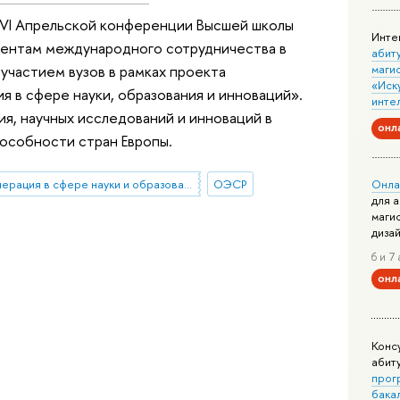
 XVI Апрельской конференции Высшей школы
Инте
ментам международного сотрудничества в
абит
 участием вузов в рамках проекта
маги
«Иск
я в сфере науки, образования и инноваций».
инте
ия, научных исследований и инноваций в
онл
особности стран Европы.
Онла
кооперация в сфере науки и образования
ОЭСР
для 
маги
диза
6 и 7 
онл
Конс
абит
прог
бака