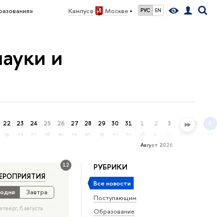
бразования»
Кампус в
Москве
РУС
EN
науки и
22
23
24
25
26
27
28
29
30
31
1
2
3
4
5
6
ср
чт
пт
сб
вс
пн
вт
ср
чт
пт
сб
вс
пн
вт
ср
чт
Август 2026
12
РУБРИКИ
ЕРОПРИЯТИЯ
Все новости
одня
Завтра
Поступающим
етверг, 6 августа
Образование