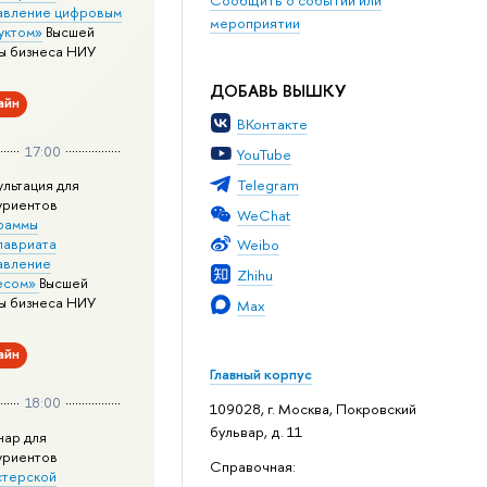
авление цифровым
мероприятии
уктом»
Высшей
ы бизнеса НИУ
ДОБАВЬ ВЫШКУ
айн
ВКонтакте
17:00
YouTube
Telegram
ультация для
уриентов
WeChat
раммы
лавриата
Weibo
авление
Zhihu
есом»
Высшей
ы бизнеса НИУ
Max
айн
Главный корпус
18:00
109028, г. Москва, Покровский
бульвар, д. 11
нар для
уриентов
Справочная:
стерской