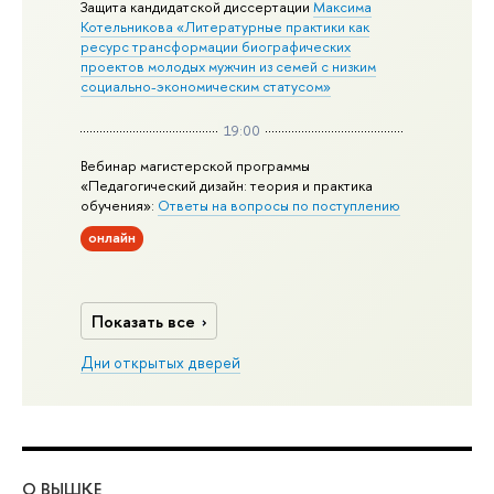
Защита кандидатской диссертации
Максима
Котельникова «Литературные практики как
ресурс трансформации биографических
проектов молодых мужчин из семей с низким
социально-экономическим статусом»
19:00
Вебинар магистерской программы
«Педагогический дизайн: теория и практика
обучения»:
Ответы на вопросы по поступлению
онлайн
Показать все
Дни открытых дверей
О ВЫШКЕ
ОБ