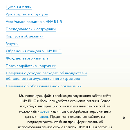
Цифры и факты
Ли
Руководство и структура
Дов
Устойчивое развитие в НИУ ВШЭ
Ол
Преподаватели и сотрудники
При
Корпуса и общежития
Вы
Закупки
При
Обращения граждан в НИУ ВШЭ
Ас
Фонд целевого капитала
До
Противодействие коррупции
Цен
Сведения о доходах, расходах, об имуществе и
Би
обязательствах имущественного характера
Об
Сведения об образовательной организации
Обр
Людям с ограниченными возможностями здоровья
Мы используем файлы cookies для улучшения работы сайта
Единая платежная страница
НИУ ВШЭ и большего удобства его использования. Более
подробную информацию об использовании файлов cookies
Работа в Вышке
можно найти
здесь
, наши правила обработки персональных
данных –
здесь
. Продолжая пользоваться сайтом, вы
✖
Редактору
подтверждаете, что были проинформированы об
© НИУ ВШЭ 1993–2026
Адреса и контакты
Условия использования
использовании файлов cookies сайтом НИУ ВШЭ и согласны