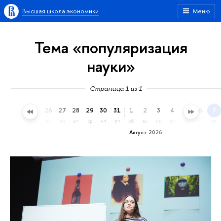
Высшая школа экономики
Меню
Тема «популяризация
науки»
Страница 1 из 1
23
24
25
26
27
28
29
30
31
1
2
3
4
5
6
7
чт
пт
сб
вс
пн
вт
ср
чт
пт
сб
вс
пн
вт
ср
чт
пт
Август 2026