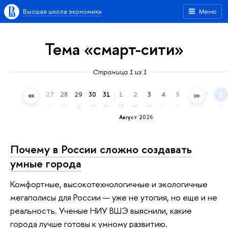
Высшая школа экономики
Меню
Тема «смарт-сити»
Страница 1 из 1
24
25
26
27
28
29
30
31
1
2
3
4
5
6
7
8
пт
сб
вс
пн
вт
ср
чт
пт
сб
вс
пн
вт
ср
чт
пт
сб
Август 2026
Почему в России сложно создавать
умные города
Комфортные, высокотехнологичные и экологичные
мегаполисы для России — уже не утопия, но еще и не
реальность. Ученые НИУ ВШЭ выяснили, какие
города лучше готовы к умному развитию.