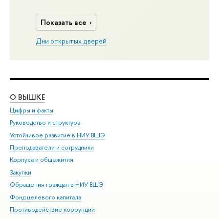
Показать все
Дни открытых дверей
О ВЫШКЕ
ОБ
Цифры и факты
Ли
Руководство и структура
Дов
Устойчивое развитие в НИУ ВШЭ
Ол
Преподаватели и сотрудники
При
Корпуса и общежития
Вы
Закупки
При
Обращения граждан в НИУ ВШЭ
Ас
Фонд целевого капитала
До
Противодействие коррупции
Цен