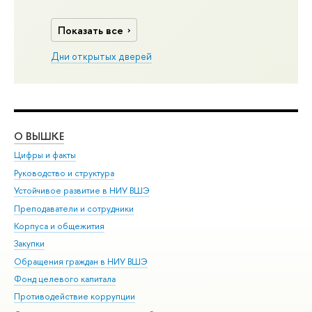
Показать все
Дни открытых дверей
О ВЫШКЕ
ОБ
Цифры и факты
Ли
Руководство и структура
Дов
Устойчивое развитие в НИУ ВШЭ
Ол
Преподаватели и сотрудники
При
Корпуса и общежития
Вы
Закупки
При
Обращения граждан в НИУ ВШЭ
Ас
Фонд целевого капитала
До
Противодействие коррупции
Цен