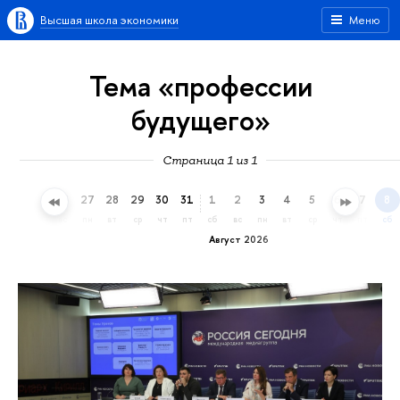
Высшая школа экономики
Меню
Тема «профессии
будущего»
Страница 1 из 1
24
25
26
27
28
29
30
31
1
2
3
4
5
6
7
8
пт
сб
вс
пн
вт
ср
чт
пт
сб
вс
пн
вт
ср
чт
пт
сб
Август 2026