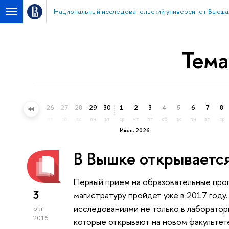
Национальный исследовательский университет Высша
Тема
23
24
25
26
27
28
29
30
1
2
3
4
5
6
7
8
вт
ср
чт
пт
сб
вс
пн
вт
ср
чт
пт
сб
вс
пн
вт
ср
Июль 2026
В Вышке открывается
Первый прием на образовательные прог
3
магистратуру пройдет уже в 2017 году
исследованиями не только в лаборатор
окт
2016
которые открывают на новом факультет