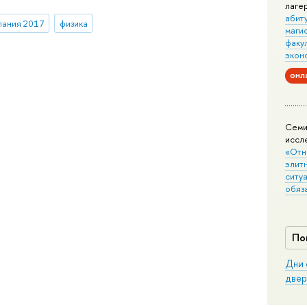
лаге
абит
пания 2017
физика
маги
факу
экон
онл
Семи
иссл
«Отн
элит
ситуа
обяз
По
Дни 
двер