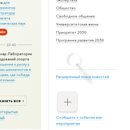
рь
для
уриентов
Общество
стратуры
Свободное общение
льтета
омических наук
Университетская жизнь
айн
Приоритет 2030
Программа развития 2030
19:40
нар Лаборатории
едований спорта
ошение к риску у
ных шахматистов в
циях, где победа
Расширенный поиск новостей
ательна»
казать все
открытых
Сообщить о событии или
ей
мероприятии