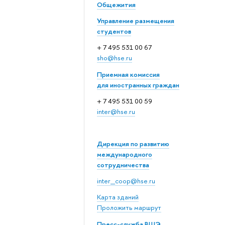
Общежития
Управление размещения
студентов
+ 7 495 531 00 67
sho@hse.ru
Приемная комиссия
для иностранных граждан
+ 7 495 531 00 59
inter@hse.ru
Дирекция по развитию
международного
сотрудничества
inter_coop@hse.ru
Карта зданий
Проложить маршрут
Пресс-служба ВШЭ