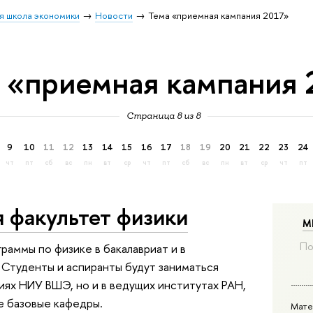
я школа экономики
Новости
Тема «приемная кампания 2017»
 «приемная кампания 
Страница 8 из 8
9
10
11
12
13
14
15
16
17
18
19
20
21
22
23
24
чт
пт
сб
вс
пн
вт
ср
чт
пт
сб
вс
пн
вт
ср
чт
пт
 факультет физики
М
По
раммы по физике в бакалавриат и в
. Студенты и аспиранты будут заниматься
иях НИУ ВШЭ, но и в ведущих институтах РАН,
е базовые кафедры.
Мате