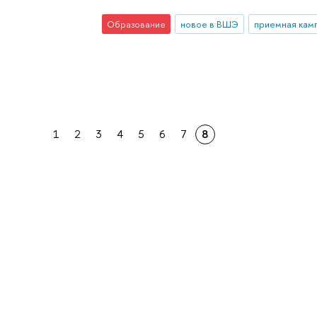
Образование
новое в ВШЭ
приемная кам
1
2
3
4
5
6
7
8