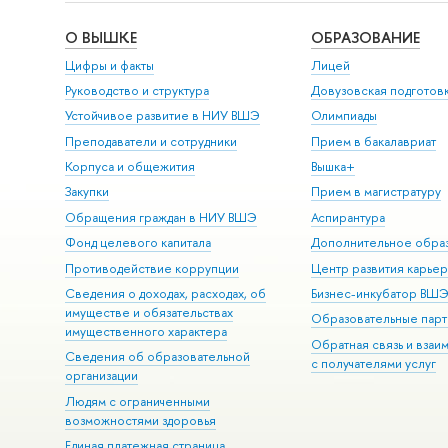
О ВЫШКЕ
ОБРАЗОВАНИЕ
Цифры и факты
Лицей
Руководство и структура
Довузовская подготов
Устойчивое развитие в НИУ ВШЭ
Олимпиады
Преподаватели и сотрудники
Прием в бакалавриат
Корпуса и общежития
Вышка+
Закупки
Прием в магистратуру
Обращения граждан в НИУ ВШЭ
Аспирантура
Фонд целевого капитала
Дополнительное обра
Противодействие коррупции
Центр развития карье
Сведения о доходах, расходах, об
Бизнес-инкубатор ВШ
имуществе и обязательствах
Образовательные парт
имущественного характера
Обратная связь и взаи
Сведения об образовательной
с получателями услуг
организации
Людям с ограниченными
возможностями здоровья
Единая платежная страница