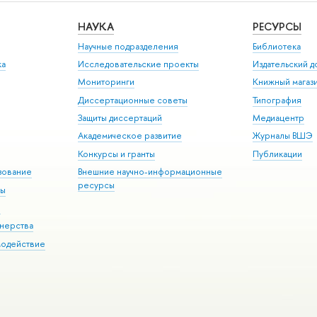
НАУКА
РЕСУРСЫ
Научные подразделения
Библиотека
ка
Исследовательские проекты
Издательский 
Мониторинги
Книжный магаз
Диссертационные советы
Типография
Защиты диссертаций
Медиацентр
Академическое развитие
Журналы ВШЭ
Конкурсы и гранты
Публикации
зование
Внешние научно-информационные
ресурсы
ры
Э
нерства
модействие