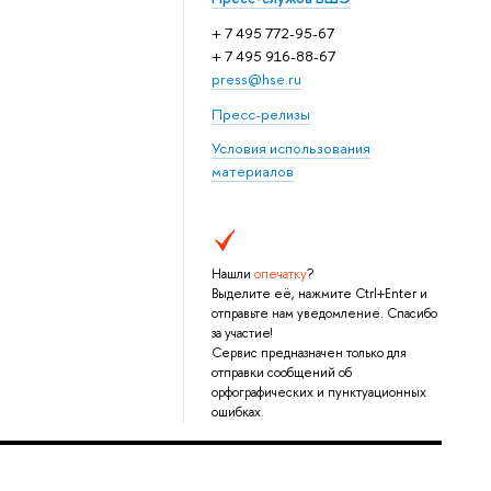
+ 7 495 772-95-67
+ 7 495 916-88-67
press@hse.ru
Пресс-релизы
Условия использования
материалов
Нашли
опечатку
?
Выделите её, нажмите Ctrl+Enter и
отправьте нам уведомление. Спасибо
за участие!
Сервис предназначен только для
отправки сообщений об
орфографических и пунктуационных
ошибках.