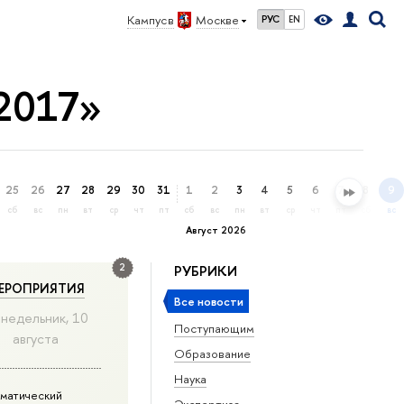
Кампус в
Москве
РУС
EN
2017»
25
26
27
28
29
30
31
1
2
3
4
5
6
7
8
9
сб
вс
пн
вт
ср
чт
пт
сб
вс
пн
вт
ср
чт
пт
сб
вс
Август 2026
2
РУБРИКИ
ЕРОПРИЯТИЯ
Все новости
недельник, 10
Поступающим
августа
Образование
Наука
матический
Экспертиза