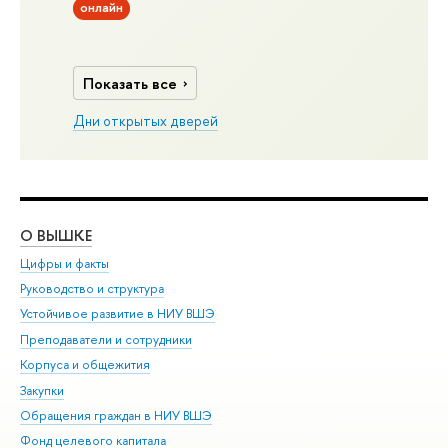
онлайн
Показать все
Дни открытых дверей
О ВЫШКЕ
ОБ
Цифры и факты
Ли
Руководство и структура
Дов
Устойчивое развитие в НИУ ВШЭ
Ол
Преподаватели и сотрудники
При
Корпуса и общежития
Вы
Закупки
При
Обращения граждан в НИУ ВШЭ
Ас
Фонд целевого капитала
До