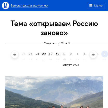
Высшая школа экономики
Меню
Тема «открываем Россию
заново»
Страница 2 из 3
23
24
25
26
27
28
29
30
31
1
2
3
4
5
6
7
чт
пт
сб
вс
пн
вт
ср
чт
пт
сб
вс
пн
вт
ср
чт
пт
Август 2026