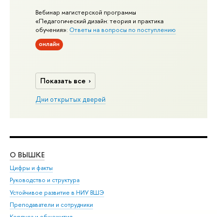
Вебинар магистерской программы
«Педагогический дизайн: теория и практика
обучения»:
Ответы на вопросы по поступлению
онлайн
Показать все
Дни открытых дверей
О ВЫШКЕ
ОБ
Цифры и факты
Ли
Руководство и структура
Дов
Устойчивое развитие в НИУ ВШЭ
Ол
Преподаватели и сотрудники
При
Корпуса и общежития
Вы