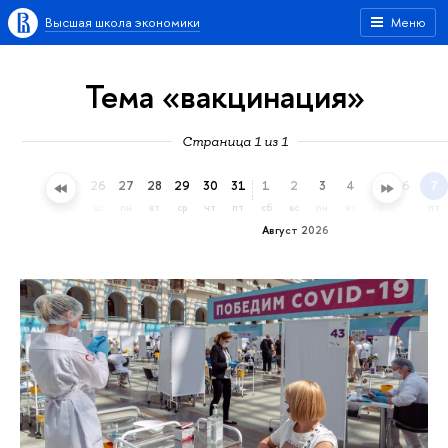
Высшая школа экономики
Меню
Тема «вакцинация»
Страница 1 из 1
23
24
25
26
27
28
29
30
31
1
2
3
4
5
6
7
чт
пт
сб
вс
пн
вт
ср
чт
пт
сб
вс
пн
вт
ср
чт
пт
Август 2026