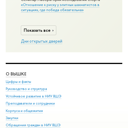
«Отношение к риску у элитных шахматистов в
ситуациях, где победа обязательна»
Показать все
Дни открытых дверей
О ВЫШКЕ
ОБ
Цифры и факты
Ли
Руководство и структура
Дов
Устойчивое развитие в НИУ ВШЭ
Ол
Преподаватели и сотрудники
При
Корпуса и общежития
Вы
Закупки
При
Обращения граждан в НИУ ВШЭ
Ас