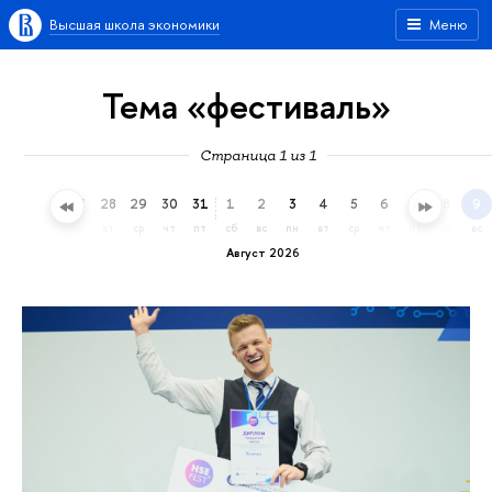
Высшая школа экономики
Меню
Тема «фестиваль»
Страница 1 из 1
25
26
27
28
29
30
31
1
2
3
4
5
6
7
8
9
сб
вс
пн
вт
ср
чт
пт
сб
вс
пн
вт
ср
чт
пт
сб
вс
Август 2026