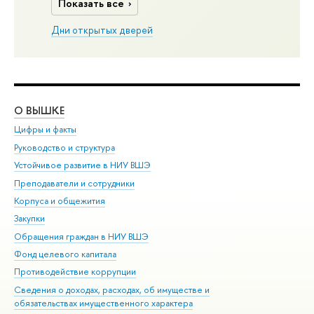
Показать все
Дни открытых дверей
О ВЫШКЕ
ОБ
Цифры и факты
Ли
Руководство и структура
Дов
Устойчивое развитие в НИУ ВШЭ
Ол
Преподаватели и сотрудники
При
Корпуса и общежития
Вы
Закупки
При
Обращения граждан в НИУ ВШЭ
Ас
Фонд целевого капитала
До
Противодействие коррупции
Цен
Сведения о доходах, расходах, об имуществе и
Би
обязательствах имущественного характера
Об