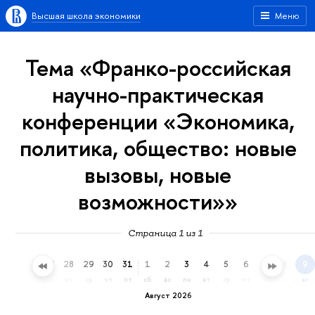
Высшая школа экономики
Меню
Тема «Франко-российская
научно-практическая
конференции «Экономика,
политика, общество: новые
вызовы, новые
возможности»»
Страница 1 из 1
25
26
27
28
29
30
31
1
2
3
4
5
6
7
8
9
сб
вс
пн
вт
ср
чт
пт
сб
вс
пн
вт
ср
чт
пт
сб
вс
Август 2026