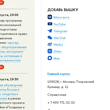
йн
ДОБАВЬ ВЫШКУ
густа, 19:00
ВКонтакте
нар программы
YouTube
ессиональной
подготовки
Telegram
поративное право
WeChat
равление
ами»:
мастер-
Weibo
с «Корпоративные
Zhihu
оны: инструмент
ы, мотивации и
Max
мственности»
йн
Главный корпус
густа, 19:30
109028, г. Москва, Покровский
ия «Культурные
бульвар, д. 11
епты России и
: сходства и
Справочная:
ичия»
в рамках
+ 7 495 771-32-32
естного проекта
йни «Полдень» и