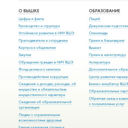
О ВЫШКЕ
ОБРАЗОВАНИЕ
Цифры и факты
Лицей
Руководство и структура
Довузовская подготов
Устойчивое развитие в НИУ ВШЭ
Олимпиады
Преподаватели и сотрудники
Прием в бакалавриат
Корпуса и общежития
Вышка+
Закупки
Прием в магистратуру
Обращения граждан в НИУ ВШЭ
Аспирантура
Фонд целевого капитала
Дополнительное обра
Противодействие коррупции
Центр развития карье
Сведения о доходах, расходах, об
Бизнес-инкубатор ВШ
имуществе и обязательствах
Образовательные парт
имущественного характера
Обратная связь и взаи
Сведения об образовательной
с получателями услуг
организации
Людям с ограниченными
возможностями здоровья
Единая платежная страница