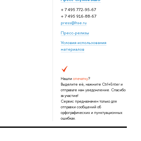
+ 7 495 772-95-67
+ 7 495 916-88-67
press@hse.ru
Пресс-релизы
Условия использования
материалов
Нашли
опечатку
?
Выделите её, нажмите Ctrl+Enter и
отправьте нам уведомление. Спасибо
за участие!
Сервис предназначен только для
отправки сообщений об
орфографических и пунктуационных
ошибках.