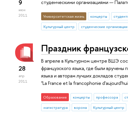
9
студенческими организациями — Палат
июн
2011
Университетская жизнь
концерты
студент
Культурный центр
студенческие организации
Праздник французск
В апреле в Культурном центре ВШЭ со
28
французского языка, где были вручены
языка и авторам лучших докладов сту
апр
2011
"La France et la francophonie d'aujourd'h
Образование
концерты
профессора
с
магистратура
ворона
Культурный центр