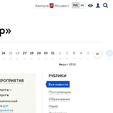
Кампус в
Москве
РУС
EN
тр»
24
25
26
27
28
29
30
31
1
2
3
4
5
6
7
8
пт
сб
вс
пн
вт
ср
чт
пт
сб
вс
пн
вт
ср
чт
пт
сб
Август 2026
РУБРИКИ
ЕРОПРИЯТИЯ
Все новости
густа –
Поступающим
вгуста
Образование
матический
рь
для
Наука
уриентов
Экспертиза