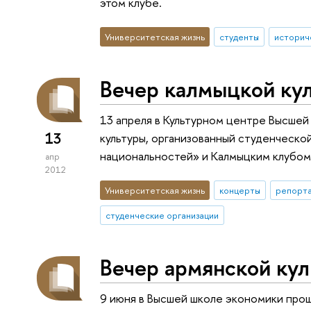
этом клубе.
Университетская жизнь
студенты
историч
Вечер калмыцкой ку
13 апреля в Культурном центре Высше
13
культуры, организованный студенческо
национальностей» и Калмыцким клубо
апр
2012
Университетская жизнь
концерты
репорта
студенческие организации
Вечер армянской ку
9 июня в Высшей школе экономики прош