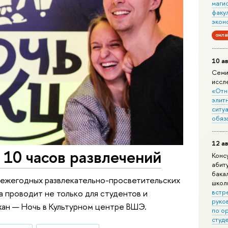
маги
факу
экон
онла
10 ав
Семи
иссл
«Отн
элит
ситуа
обяз
12 ав
 10 часов развлечений
Конс
абит
бака
х ежегодных развлекательно-просветительских
школ
а проводит не только для студентов и
встр
руко
ожан — Ночь в Культурном центре ВШЭ.
по о
студ