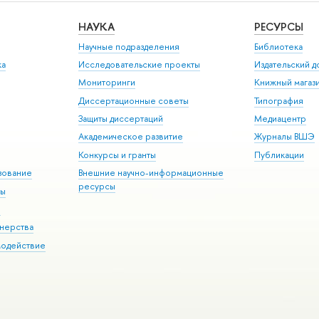
НАУКА
РЕСУРСЫ
Научные подразделения
Библиотека
ка
Исследовательские проекты
Издательский 
Мониторинги
Книжный магаз
Диссертационные советы
Типография
Защиты диссертаций
Медиацентр
Академическое развитие
Журналы ВШЭ
Конкурсы и гранты
Публикации
зование
Внешние научно-информационные
ресурсы
ры
Э
нерства
модействие