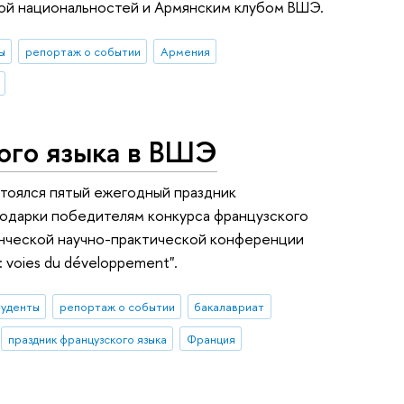
ой национальностей и Армянским клубом ВШЭ.
ы
репортаж о событии
Армения
ого языка в ВШЭ
стоялся пятый ежегодный праздник
 подарки победителям конкурса французского
денческой научно-практической конференции
ui: voies du développement".
туденты
репортаж о событии
бакалавриат
праздник французского языка
Франция