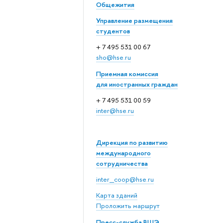
Общежития
Управление размещения
студентов
+ 7 495 531 00 67
sho@hse.ru
Приемная комиссия
для иностранных граждан
+ 7 495 531 00 59
inter@hse.ru
Дирекция по развитию
международного
сотрудничества
inter_coop@hse.ru
Карта зданий
Проложить маршрут
Пресс-служба ВШЭ