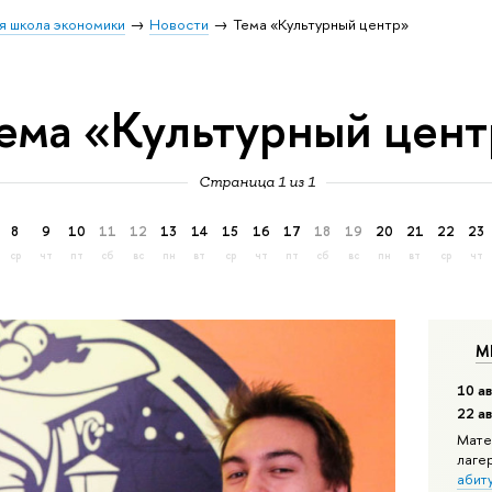
я школа экономики
Новости
Тема «Культурный центр»
ема «Культурный цен
Страница 1 из 1
8
9
10
11
12
13
14
15
16
17
18
19
20
21
22
23
ср
чт
пт
сб
вс
пн
вт
ср
чт
пт
сб
вс
пн
вт
ср
чт
М
10 ав
22 а
Мате
лаге
абит