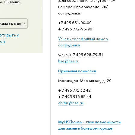
Для соединения с внутренним
ки Онлайн»
номером подразделения/
сотрудника:
+7 495 531-00-00
казать все
+ 7 495 772-95-90
открытых
Узнать телефонный номер
ей
сотрудника
Факс: + 7 495 628-79-31
hse@hse.ru
Приемная комиссия
Москва, ул. Мясницкая, д. 20
+ 7 495 771 32 42
+ 7 495 916 88 44
abitur@hse.ru
MyHSEhouse - твои возможности
для жизни в большом городе