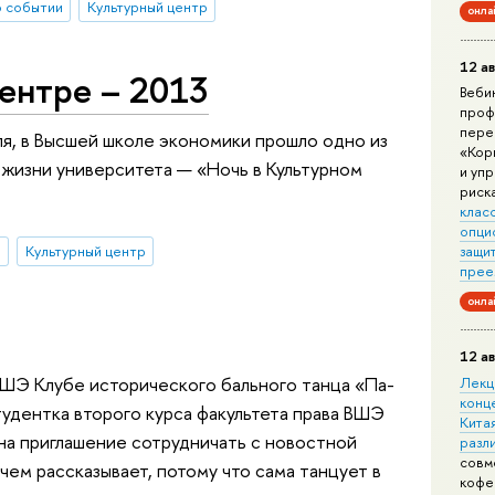
 событии
Культурный центр
онла
12 ав
ентре – 2013
Веби
проф
пере
ля, в Высшей школе экономики прошло одно из
«Кор
жизни университета — «Ночь в Культурном
и уп
риск
клас
опци
ы
Культурный центр
защит
прее
онла
12 ав
ШЭ Клубе исторического бального танца «Па-
Лекц
конц
тудентка второго курса факультета права ВШЭ
Китая
 на приглашение сотрудничать с новостной
разл
совм
 чем рассказывает, потому что сама танцует в
кофе