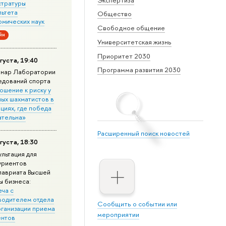
стратуры
льтета
Общество
омических наук
Свободное общение
йн
Университетская жизнь
Приоритет 2030
густа, 19:40
Программа развития 2030
нар Лаборатории
едований спорта
ошение к риску у
ных шахматистов в
циях, где победа
ательна»
Расширенный поиск новостей
густа, 18:30
ультация для
уриентов
лавриата Высшей
ы бизнеса:
еча с
водителем отдела
Сообщить о событии или
рганизации приема
мероприятии
ентов