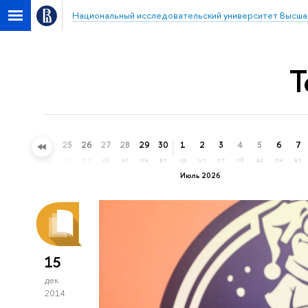
Национальный исследовательский университет Высша
Т
22
23
24
25
26
27
28
29
30
1
2
3
4
5
6
7
пн
вт
ср
чт
пт
сб
вс
пн
вт
ср
чт
пт
сб
вс
пн
вт
Июль 2026
15
дек
2014