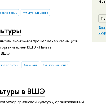
«Выш
еские танцы
Культурный центр
По
льтуры
Дни 
двер
й школы экономики прошел вечер калмыцкой
й организацией ВШЭ «Палата
м ВШЭ.
ж о событии
Калмыкия
Культурный центр
льтуры в ВШЭ
ел вечер армянской культуры, организованный