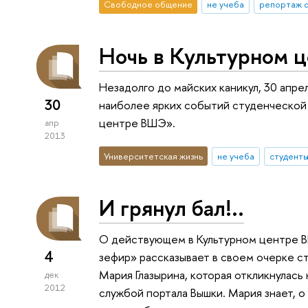
Свободное общение
не учеба
репортаж о
Ночь в Культурном ц
Незадолго до майских каникул, 30 апре
30
наиболее ярких событий студенческой 
центре ВШЭ».
апр
2013
Университетская жизнь
не учеба
студент
И грянул бал!..
О действующем в Культурном центре В
4
зефир» рассказывает в своем очерке с
Мария Глазырина, которая откликнулась
дек
2012
службой портала Вышки. Мария знает, о