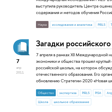
выступила руководитель Центра оценк
содержания и методов обучения Россий
Наука
исследования и аналитика
PIRLS
Загадки российского
7 апреля в рамках XII Международной 
7
экономики и общества прошел круглый 
российской школы», на котором обсуж
апр
2011
отечественного образования. Его орга
обновлению Стратегии-2020 «Новая ш
Общество
экспертиза
PIRLS
PISA
Ап
Школа
школьное образование