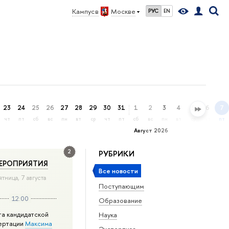
Кампус в
Москве
РУС
EN
23
24
25
26
27
28
29
30
31
1
2
3
4
5
6
7
чт
пт
сб
вс
пн
вт
ср
чт
пт
сб
вс
пн
вт
ср
чт
пт
Август 2026
2
РУБРИКИ
ЕРОПРИЯТИЯ
Все новости
ятница, 7 августа
Поступающим
12:00
Образование
та кандидатской
Наука
ертации
Максима
Экспертиза