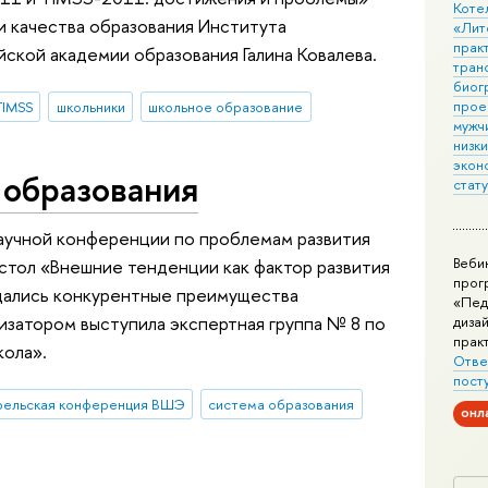
Коте
и качества образования Института
«Лит
практ
ской академии образования Галина Ковалева.
тран
биог
прое
TIMSS
школьники
школьное образование
мужчи
низк
экон
 образования
стат
научной конференции по проблемам развития
Веби
стол «Внешние тенденции как фактор развития
прог
дались конкурентные преимущества
«Пед
низатором выступила экспертная группа № 8 по
дизай
прак
кола».
Отве
пост
рельская конференция ВШЭ
система образования
онл