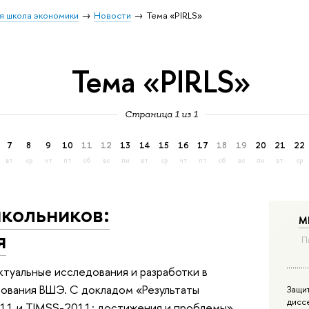
я школа экономики
Новости
Тема «PIRLS»
Тема «PIRLS»
Страница 1 из 1
7
8
9
10
11
12
13
14
15
16
17
18
19
20
21
22
вт
ср
чт
пт
сб
вс
пн
вт
ср
чт
пт
сб
вс
пн
вт
ср
кольников:
М
я
П
ктуальные исследования и разработки в
зования ВШЭ. С докладом «Результаты
Защи
дисс
011 и TIMSS-2011: достижения и проблемы»