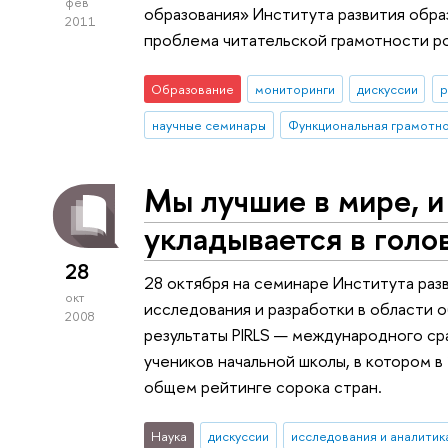
фев
образования» Института развития обр
2011
проблема читательской грамотности р
Образование
мониторинги
дискуссии
р
научные семинары
Функциональная грамотн
Мы лучшие в мире, и 
укладывается в голо
28
28 октября на семинаре Института раз
окт
исследования и разработки в области 
2008
результаты PIRLS — международного ср
учеников начальной школы, в котором в
общем рейтинге сорока стран.
Наука
дискуссии
исследования и аналитик