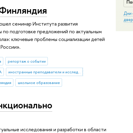
По
 Финляндия
Дни 
двер
рошел семинар Института развития
ы по подготовке предложений по актуальным
ла»: ключевые проблемы социализации детей
 России».
а
репортаж о событии
A
иностранные преподаватели и исследователи
ляндия
школьное образование
ункционально
уальные исследования и разработки в области