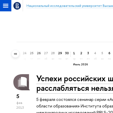
Национальный исследовательский университет Высша
21
22
23
24
25
26
27
28
29
30
1
2
3
4
5
6
вс
пн
вт
ср
чт
пт
сб
вс
пн
вт
ср
чт
пт
сб
вс
пн
Июль 2026
Успехи российских ш
расслабляться нельз
5
5 февраля состоялся семинар серии «А
фев
области образования» Института обра
2013
международных исследований PIRLS-2