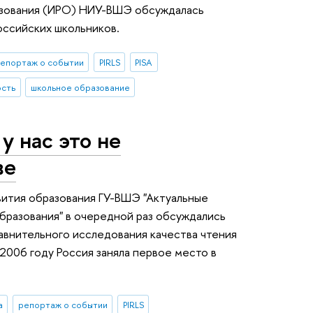
азования (ИРО) НИУ-ВШЭ обсуждалась
оссийских школьников.
епортаж о событии
PIRLS
PISA
ость
школьное образование
у нас это не
ве
вития образования ГУ-ВШЭ "Актуальные
образования" в очередной раз обсуждались
авнительного исследования качества чтения
 2006 году Россия заняла первое место в
а
репортаж о событии
PIRLS