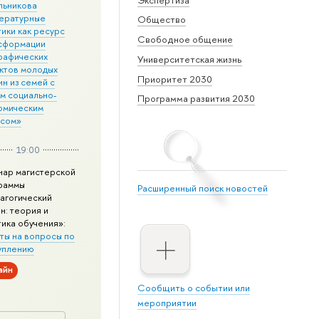
льникова
ературные
Общество
ики как ресурс
Свободное общение
сформации
рафических
Университетская жизнь
ктов молодых
Приоритет 2030
н из семей с
им социально-
Программа развития 2030
омическим
усом»
19:00
нар магистерской
раммы
Расширенный поиск новостей
агогический
н: теория и
тика обучения»:
ты на вопросы по
уплению
айн
Сообщить о событии или
мероприятии