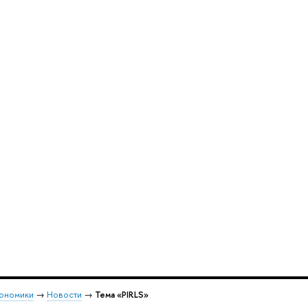
кономики
→
Новости
→
Тема «PIRLS»