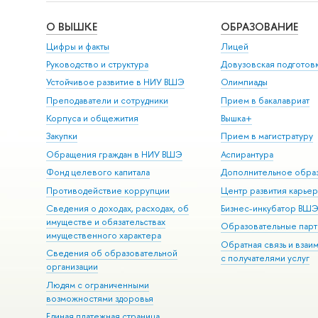
О ВЫШКЕ
ОБРАЗОВАНИЕ
Цифры и факты
Лицей
Руководство и структура
Довузовская подготов
Устойчивое развитие в НИУ ВШЭ
Олимпиады
Преподаватели и сотрудники
Прием в бакалавриат
Корпуса и общежития
Вышка+
Закупки
Прием в магистратуру
Обращения граждан в НИУ ВШЭ
Аспирантура
Фонд целевого капитала
Дополнительное обра
Противодействие коррупции
Центр развития карье
Сведения о доходах, расходах, об
Бизнес-инкубатор ВШ
имуществе и обязательствах
Образовательные парт
имущественного характера
Обратная связь и взаи
Сведения об образовательной
с получателями услуг
организации
Людям с ограниченными
возможностями здоровья
Единая платежная страница