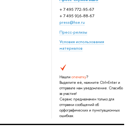
+ 7 495 772-95-67
+ 7 495 916-88-67
press@hse.ru
Пресс-релизы
Условия использования
материалов
Нашли
опечатку
?
Выделите её, нажмите Ctrl+Enter и
отправьте нам уведомление. Спасибо
за участие!
Сервис предназначен только для
отправки сообщений об
орфографических и пунктуационных
ошибках.