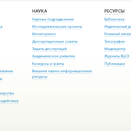
НАУКА
РЕСУРСЫ
Научные подразделения
Библиотека
ка
Исследовательские проекты
Издательский 
Мониторинги
Книжный магаз
Диссертационные советы
Типография
Защиты диссертаций
Медиацентр
Академическое развитие
Журналы ВШЭ
Конкурсы и гранты
Публикации
зование
Внешние научно-информационные
ресурсы
ры
Э
нерства
модействие