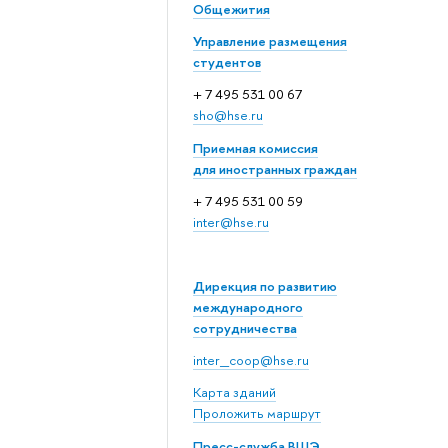
Общежития
Управление размещения
студентов
+ 7 495 531 00 67
sho@hse.ru
Приемная комиссия
для иностранных граждан
+ 7 495 531 00 59
inter@hse.ru
Дирекция по развитию
международного
сотрудничества
inter_coop@hse.ru
Карта зданий
Проложить маршрут
Пресс-служба ВШЭ