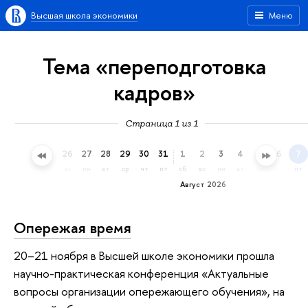
Высшая школа экономики
Меню
Тема «переподготовка
кадров»
Страница 1 из 1
23
24
25
26
27
28
29
30
31
1
2
3
4
5
6
7
чт
пт
сб
вс
пн
вт
ср
чт
пт
сб
вс
пн
вт
ср
чт
пт
Август 2026
Опережая время
20–21 ноября в Высшей школе экономики прошла
научно-практическая конференция «Актуальные
вопросы организации опережающего обучения», на