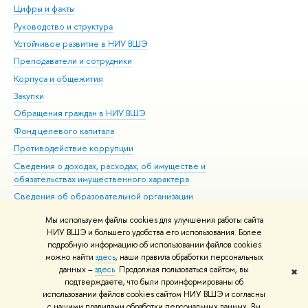
Цифры и факты
Ли
Руководство и структура
Дов
Устойчивое развитие в НИУ ВШЭ
Ол
Преподаватели и сотрудники
При
Корпуса и общежития
Вы
Закупки
При
Обращения граждан в НИУ ВШЭ
Ас
Фонд целевого капитала
До
Противодействие коррупции
Цен
Сведения о доходах, расходах, об имуществе и
Би
обязательствах имущественного характера
Об
Сведения об образовательной организации
Обр
Людям с ограниченными возможностями здоровья
Мы используем файлы cookies для улучшения работы сайта
Единая платежная страница
НИУ ВШЭ и большего удобства его использования. Более
подробную информацию об использовании файлов cookies
Работа в Вышке
можно найти
здесь
, наши правила обработки персональных
данных –
здесь
. Продолжая пользоваться сайтом, вы
✖
Редактору
подтверждаете, что были проинформированы об
© НИУ ВШЭ 1993–2026
Адреса и контакты
Условия использования
использовании файлов cookies сайтом НИУ ВШЭ и согласны
с нашими правилами обработки персональных данных. Вы
материалов
Политика конфиденциальности
Карта сайта