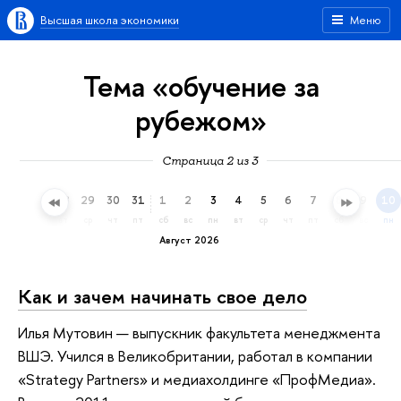
Высшая школа экономики
Меню
Тема «обучение за
рубежом»
Страница 2 из 3
26
27
28
29
30
31
1
2
3
4
5
6
7
8
9
10
вс
пн
вт
ср
чт
пт
сб
вс
пн
вт
ср
чт
пт
сб
вс
пн
Август 2026
Как и зачем начинать свое дело
Илья Мутовин — выпускник факультета менеджмента
ВШЭ. Учился в Великобритании, работал в компании
«Strategy Partners» и медиахолдинге «ПрофМедиа».