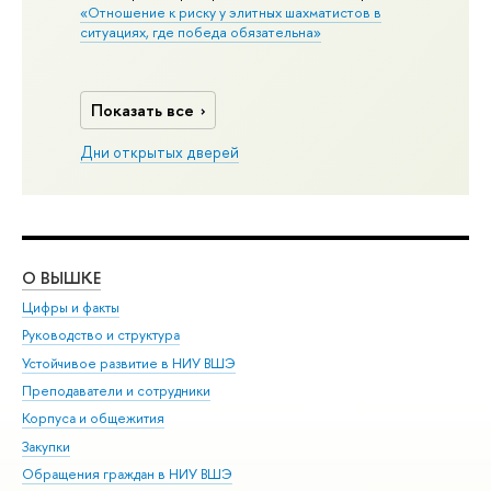
«Отношение к риску у элитных шахматистов в
ситуациях, где победа обязательна»
Показать все
Дни открытых дверей
О ВЫШКЕ
ОБ
Цифры и факты
Ли
Руководство и структура
Дов
Устойчивое развитие в НИУ ВШЭ
Ол
Преподаватели и сотрудники
При
Корпуса и общежития
Вы
Закупки
При
Обращения граждан в НИУ ВШЭ
Ас