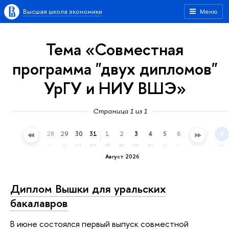
Высшая школа экономики
Меню
Тема «Совместная
программа "двух дипломов"
УрГУ и НИУ ВШЭ»
Страница 1 из 1
25
26
27
28
29
30
31
1
2
3
4
5
6
7
8
9
сб
вс
пн
вт
ср
чт
пт
сб
вс
пн
вт
ср
чт
пт
сб
вс
Август 2026
Диплом Вышки для уральских
бакалавров
В июне состоялся первый выпуск совместной