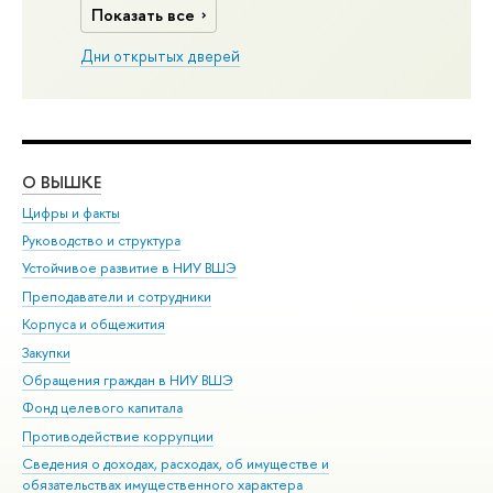
Показать все
Дни открытых дверей
О ВЫШКЕ
ОБ
Цифры и факты
Ли
Руководство и структура
Дов
Устойчивое развитие в НИУ ВШЭ
Ол
Преподаватели и сотрудники
При
Корпуса и общежития
Вы
Закупки
При
Обращения граждан в НИУ ВШЭ
Ас
Фонд целевого капитала
До
Противодействие коррупции
Цен
Сведения о доходах, расходах, об имуществе и
Би
обязательствах имущественного характера
Об