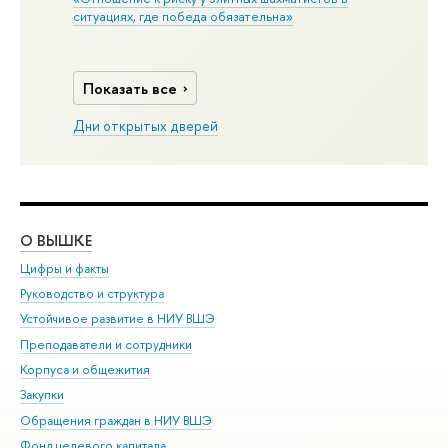
ситуациях, где победа обязательна»
Показать все
Дни открытых дверей
О ВЫШКЕ
ОБ
Цифры и факты
Ли
Руководство и структура
Дов
Устойчивое развитие в НИУ ВШЭ
Ол
Преподаватели и сотрудники
При
Корпуса и общежития
Вы
Закупки
При
Обращения граждан в НИУ ВШЭ
Ас
Фонд целевого капитала
До