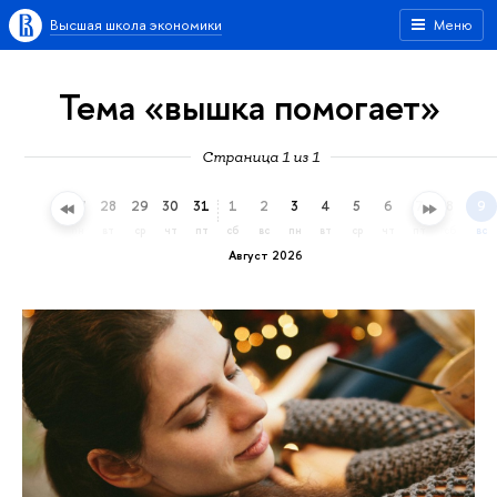
Высшая школа экономики
Меню
Тема «вышка помогает»
Страница 1 из 1
25
26
27
28
29
30
31
1
2
3
4
5
6
7
8
9
сб
вс
пн
вт
ср
чт
пт
сб
вс
пн
вт
ср
чт
пт
сб
вс
Август 2026